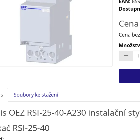
EAN:
859
Dostupn
Cena 
Cena bez
Množství
is
Soubory ke stažení
is OEZ RSI-25-40-A230 instalační st
kač RSI-25-40
í
: