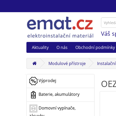
Váš s
Aktuality
O nás
Obchodní podmínky
Modulové přístroje
Instalačn
Výprodej
OEZ
Baterie, akumulátory
Domovní vypínače,
zásuvky