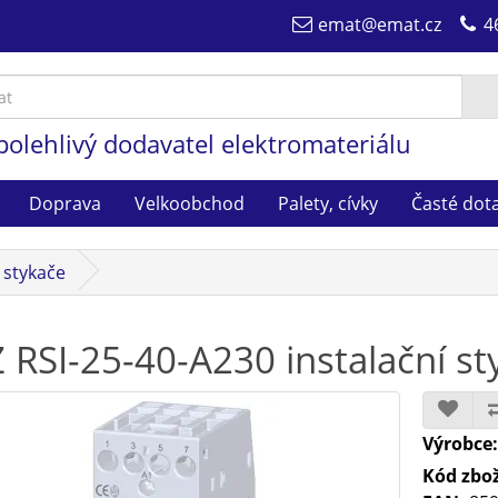
emat@emat.cz
4
polehlivý dodavatel elektromateriálu
Doprava
Velkoobchod
Palety, cívky
Časté dot
í stykače
 RSI-25-40-A230 instalační s
Výrobce
Kód zbož