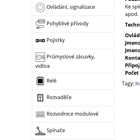
Ke spí
Ovládání, signalizace
apod.
Pohyblivé přívody
Techn
Ovlád
Pojistky
Jmeno
Jmeno
Průmyslové zásuvky,
Konta
Připoj
vidlice
Počet
Relé
Tagy:
In
Rozvaděče
Rozvodnice modulové
Spínače