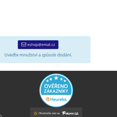
eshop@emat.cz
Uveďte množství a způsob dodání.
ů