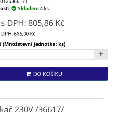
0125366171
ost:
Skladem
4 ks
s DPH: 805,86 Kč
 DPH: 666,00 Kč
 (Množstevní jednotka: ks)
DO KOŠÍKU
ykač 230V /36617/