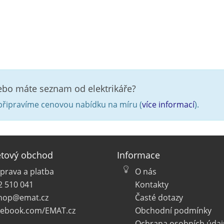
nebo máte seznam od elektrikáře?
řipravíme cenovou nabídku na míru (
více informací
).
etový obchod
Informace
prava a platba
O nás
2 510 041
Kontakty
hop@emat.cz
Časté dotazy
cebook.com/EMAT.cz
Obchodní podmínky
Ochrana osobních údaj