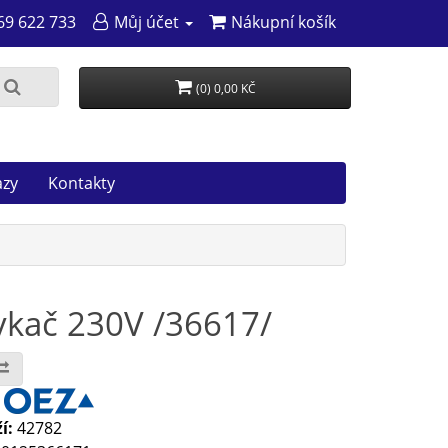
69 622 733
Můj účet
Nákupní košík
(0) 0,00 KČ
azy
Kontakty
tykač 230V /36617/
:
í:
42782