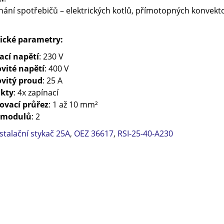
nání spotřebičů – elektrických kotlů, přímotopných konvekt
ické parametry:
ací napětí
: 230 V
vité napětí
: 400 V
vitý proud
: 25 A
kty
: 4x zapínací
ovací průřez
: 1 až 10 mm²
 modulů
: 2
stalační stykač 25A
,
OEZ 36617
,
RSI-25-40-A230