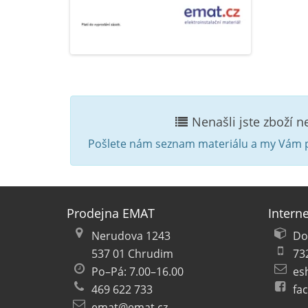
Nenašli jste zboží 
Pošlete nám seznam materiálu a my Vám p
Prodejna EMAT
Intern
Nerudova 1243
Do
537 01 Chrudim
73
Po–Pá: 7.00–16.00
es
469 622 733
fa
emat@emat.cz