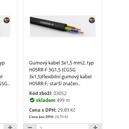
typ
Gumový kabel 3x1,5 mm2, typ
H05RR-F 3G1,5 (CGSG
el
3x1,5)Flexibilní gumový kabel
GSG..
H05RR-F, starší značen..
Kód zboží:
03052
skladem
499 m
Cena s DPH:
29,89 Kč
Cena bez DPH:
24,70 Kč