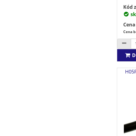
Kód z
sk
Cena
Cena b
D
H05R