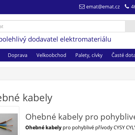
emat@emat.cz
4
polehlivý dodavatel elektromateriálu
Doprava
Velkoobchod
Palety, cívky
Časté dot
bné kabely
Ohebné kabely pro pohyblivé
Ohebné kabely
pro pohyblivé přívody CYSY CYL