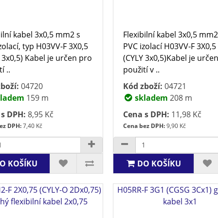
bilní kabel 3x0,5 mm2 s
Flexibilní kabel 3x0,5 mm2
zolací, typ H03VV-F 3X0,5
PVC izolací H03VV-F 3X0,5
 3x0,5) Kabel je určen pro
(CYLY 3x0,5)Kabel je urče
í ..
použití v ..
boží:
04720
Kód zboží:
04721
ladem
159 m
skladem
208 m
 s DPH:
8,95 Kč
Cena s DPH:
11,98 Kč
ez DPH:
7,40 Kč
Cena bez DPH:
9,90 Kč
O KOŠÍKU
DO KOŠÍKU
-F 2X0,75 (CYLY-O 2Dx0,75)
H05RR-F 3G1 (CGSG 3Cx1) 
hý flexibilní kabel 2x0,75
kabel 3x1