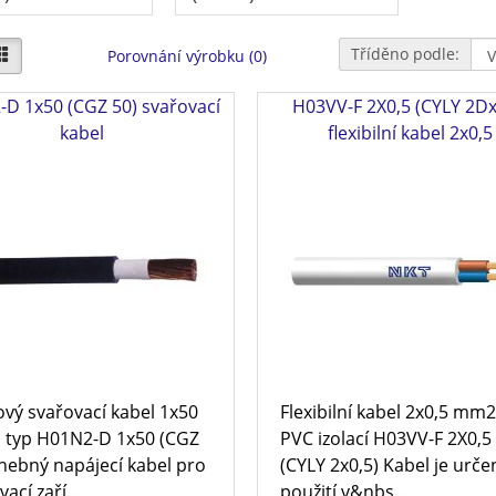
Tříděno podle:
Porovnání výrobku (0)
D 1x50 (CGZ 50) svařovací
H03VV-F 2X0,5 (CYLY 2Dx
kabel
flexibilní kabel 2x0,5
ý svařovací kabel 1x50
Flexibilní kabel 2x0,5 mm2
 typ H01N2-D 1x50 (CGZ
PVC izolací H03VV-F 2X0,5
hebný napájecí kabel pro
(CYLY 2x0,5) Kabel je urče
ací zaří..
použití v&nbs..