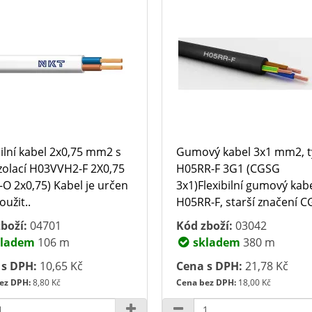
bilní kabel 2x0,75 mm2 s
Gumový kabel 3x1 mm2, 
zolací H03VVH2-F 2X0,75
H05RR-F 3G1 (CGSG
-O 2x0,75) Kabel je určen
3x1)Flexibilní gumový kab
oužit..
H05RR-F, starší značení C
boží:
04701
Kód zboží:
03042
ladem
106 m
skladem
380 m
 s DPH:
10,65 Kč
Cena s DPH:
21,78 Kč
ez DPH:
8,80 Kč
Cena bez DPH:
18,00 Kč