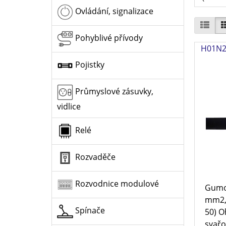
Ovládání, signalizace
Pohyblivé přívody
H01N2-
Pojistky
Průmyslové zásuvky,
vidlice
Relé
Rozvaděče
Rozvodnice modulové
Gumov
mm2,
Spínače
50) O
svařov