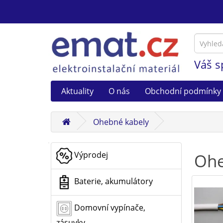
Váš s
Aktuality
O nás
Obchodní podmínky
Ohebné kabely
Výprodej
Ohe
Baterie, akumulátory
Domovní vypínače,
zásuvky