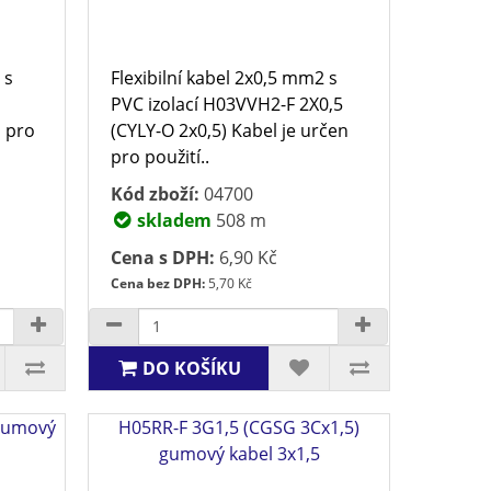
 s
Flexibilní kabel 2x0,5 mm2 s
PVC izolací H03VVH2-F 2X0,5
n pro
(CYLY-O 2x0,5) Kabel je určen
pro použití..
Kód zboží:
04700
skladem
508 m
Cena s DPH:
6,90 Kč
Cena bez DPH:
5,70 Kč
DO KOŠÍKU
gumový
H05RR-F 3G1,5 (CGSG 3Cx1,5)
gumový kabel 3x1,5