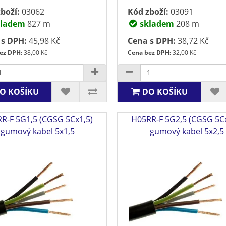
boží:
03062
Kód zboží:
03091
ladem
827 m
skladem
208 m
 s DPH:
45,98 Kč
Cena s DPH:
38,72 Kč
ez DPH:
38,00 Kč
Cena bez DPH:
32,00 Kč
O KOŠÍKU
DO KOŠÍKU
R-F 5G1,5 (CGSG 5Cx1,5)
H05RR-F 5G2,5 (CGSG 5Cx
gumový kabel 5x1,5
gumový kabel 5x2,5