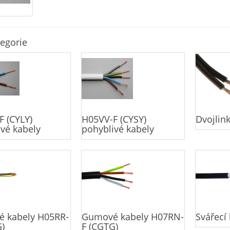
egorie
 (CYLY)
H05VV-F (CYSY)
Dvojlin
vé kabely
pohyblivé kabely
 kabely H05RR-
Gumové kabely H07RN-
Svářecí
)
F (CGTG)