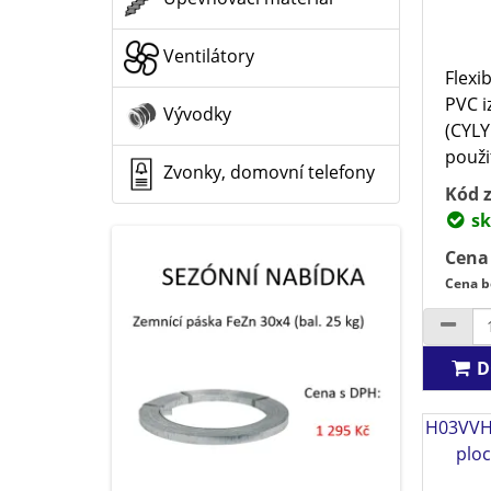
Ventilátory
Flexi
PVC i
Vývodky
(CYLY
použit
Zvonky, domovní telefony
Kód z
sk
Cena
Cena b
D
H03VVH2
ploc