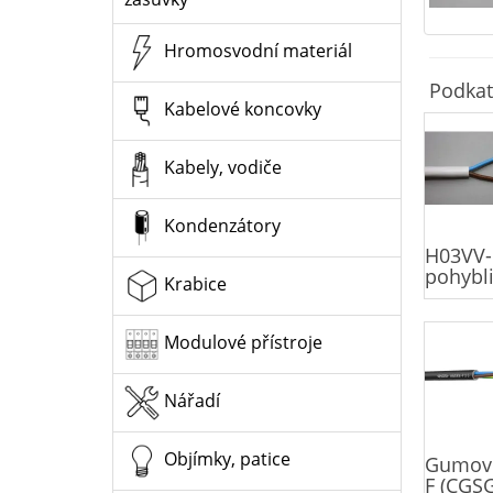
Hromosvodní materiál
Podkat
Kabelové koncovky
Kabely, vodiče
Kondenzátory
H03VV-F
pohybli
Krabice
Modulové přístroje
Nářadí
Objímky, patice
Gumové
F (CGSG