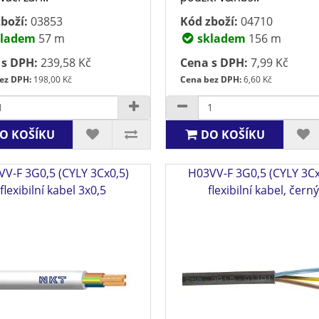
boží:
03853
Kód zboží:
04710
ladem
57 m
skladem
156 m
 s DPH:
239,58 Kč
Cena s DPH:
7,99 Kč
ez DPH:
198,00 Kč
Cena bez DPH:
6,60 Kč
O KOŠÍKU
DO KOŠÍKU
V-F 3G0,5 (CYLY 3Cx0,5)
H03VV-F 3G0,5 (CYLY 3Cx
flexibilní kabel 3x0,5
flexibilní kabel, čern