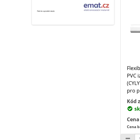
Flexi
PVC i
(CYLY
pro p
Kód z
sk
Cena
Cena b