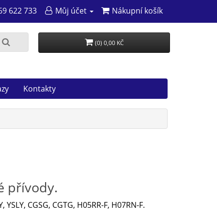
69 622 733
Můj účet
Nákupní košík
(0) 0,00 KČ
azy
Kontakty
 přívody.
Y, YSLY, CGSG, CGTG, H05RR-F, H07RN-F.