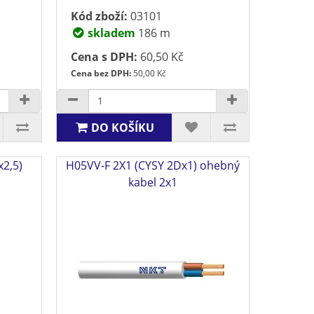
Kód zboží:
03101
skladem
186 m
Cena s DPH:
60,50 Kč
Cena bez DPH:
50,00 Kč
DO KOŠÍKU
2,5)
H05VV-F 2X1 (CYSY 2Dx1) ohebný
kabel 2x1