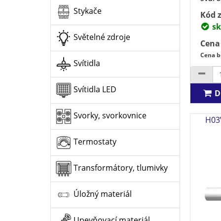
Stykače
Kód z
sk
Světelné zdroje
Cena
Cena b
Svítidla
Svítidla LED
D
Svorky, svorkovnice
H03V
Termostaty
Transformátory, tlumivky
Úložný materiál
Upevňovací materiál