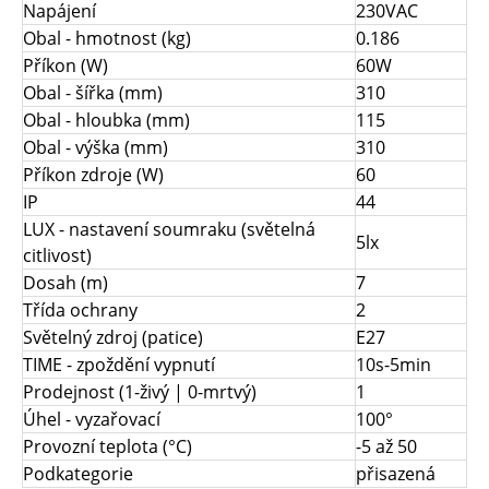
Napájení
230VAC
Obal - hmotnost (kg)
0.186
Příkon (W)
60W
Obal - šířka (mm)
310
Obal - hloubka (mm)
115
Obal - výška (mm)
310
Příkon zdroje (W)
60
IP
44
LUX - nastavení soumraku (světelná
5lx
citlivost)
Dosah (m)
7
Třída ochrany
2
Světelný zdroj (patice)
E27
TIME - zpoždění vypnutí
10s-5min
Prodejnost (1-živý | 0-mrtvý)
1
Úhel - vyzařovací
100°
Provozní teplota (°C)
-5 až 50
Podkategorie
přisazená