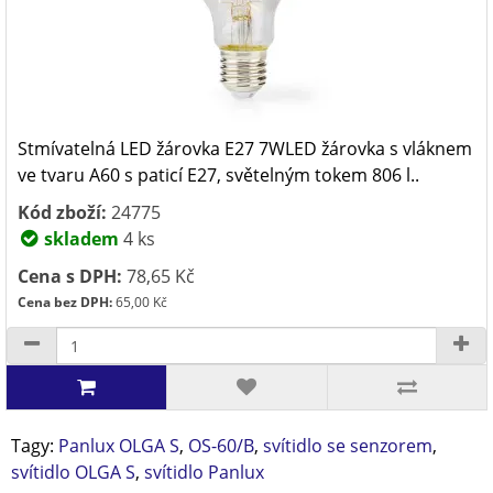
Stmívatelná LED žárovka E27 7WLED žárovka s vláknem
ve tvaru A60 s paticí E27, světelným tokem 806 l..
Kód zboží:
24775
skladem
4 ks
Cena s DPH:
78,65 Kč
Cena bez DPH:
65,00 Kč
Tagy:
Panlux OLGA S
,
OS-60/B
,
svítidlo se senzorem
,
svítidlo OLGA S
,
svítidlo Panlux