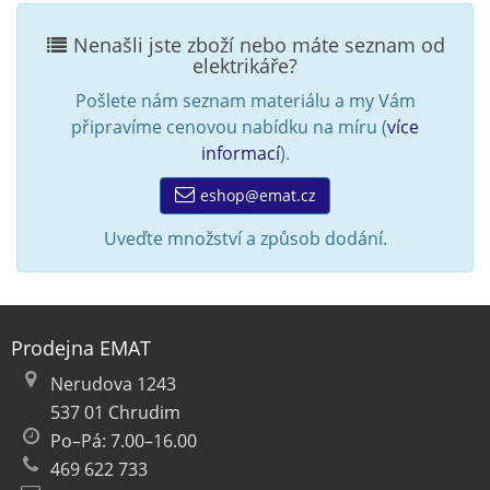
Nenašli jste zboží nebo máte seznam od
elektrikáře?
Pošlete nám seznam materiálu a my Vám
připravíme cenovou nabídku na míru (
více
informací
).
eshop@emat.cz
Uveďte množství a způsob dodání.
Prodejna EMAT
Nerudova 1243
537 01 Chrudim
Po–Pá: 7.00–16.00
469 622 733