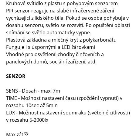
Kruhové svítidlo z plastu s pohybovým senzorem
PIR senzor reaguje na slabé infračervené záření
vycházející z lidského těla. Pokud se osoba pohybuje v
dosahu senzoru, světlo se rozsvítí. Po opuštění oblasti
snímání se světlo automaticky vypne.
Plastová základna a mléčný kryt z polykarbonátu
Funguje i s úspornými a LED žárovkami
Vhodné pro osvětlení: chodby činžovních a
panelových domů, sociální zařízení, atd.
SENZOR
SENS - Dosah - max. 7m
TIME - Možnost nastavení času (zpoždění vypnutí) v
rozsahu 10sec až 5min
LUX - Možnost nastavení soumraku (světelné citlivosti)
v rozsahu 5-2000lx
Max zátěž: