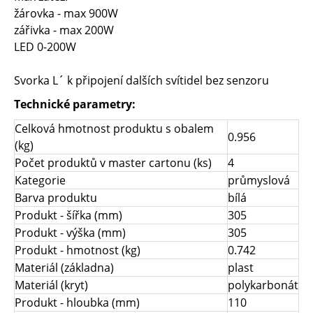
žárovka - max 900W
zářivka - max 200W
LED 0-200W
Svorka L´ k připojení dalších svítidel bez senzoru
Technické parametry:
Celková hmotnost produktu s obalem
0.956
(kg)
Počet produktů v master cartonu (ks)
4
Kategorie
průmyslová
Barva produktu
bílá
Produkt - šířka (mm)
305
Produkt - výška (mm)
305
Produkt - hmotnost (kg)
0.742
Materiál (základna)
plast
Materiál (kryt)
polykarbonát
Produkt - hloubka (mm)
110