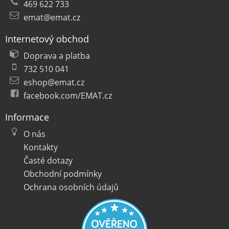
469 622 733
emat@emat.cz
Internetový obchod
Doprava a platba
732 510 041
eshop@emat.cz
facebook.com/EMAT.cz
Informace
O nás
Kontakty
Časté dotazy
Obchodní podmínky
Ochrana osobních údajů