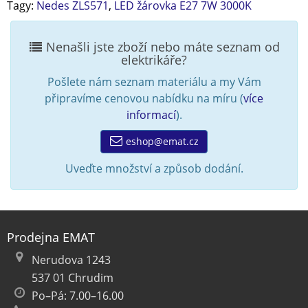
Tagy:
Nedes ZLS571
,
LED žárovka E27 7W 3000K
Nenašli jste zboží nebo máte seznam od
elektrikáře?
Pošlete nám seznam materiálu a my Vám
připravíme cenovou nabídku na míru (
více
informací
).
eshop@emat.cz
Uveďte množství a způsob dodání.
Prodejna EMAT
Nerudova 1243
537 01 Chrudim
Po–Pá: 7.00–16.00