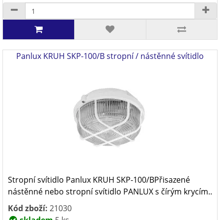
Panlux KRUH SKP-100/B stropní / nástěnné svítidlo
Stropní svítidlo Panlux KRUH SKP-100/BPřisazené
nástěnné nebo stropní svítidlo PANLUX s čírým krycím..
Kód zboží:
21030