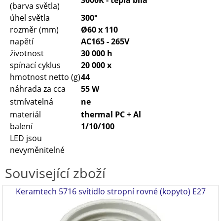
3000K - teplá bílá
(barva světla)
úhel světla
300°
rozměr (mm)
Ø60 x 110
napětí
AC165 - 265V
životnost
30 000 h
spínací cyklus
20 000 x
hmotnost netto (g)
44
náhrada za cca
55 W
stmívatelná
ne
materiál
thermal PC + Al
balení
1/10/100
LED jsou
nevyměnitelné
Související zboží
Keramtech 5716 svítidlo stropní rovné (kopyto) E27