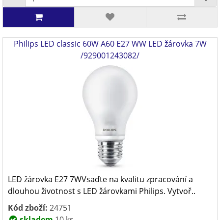
Philips LED classic 60W A60 E27 WW LED žárovka 7W
/929001243082/
LED žárovka E27 7WVsaďte na kvalitu zpracování a
dlouhou životnost s LED žárovkami Philips. Vytvoř..
Kód zboží:
24751
skladem
10 ks