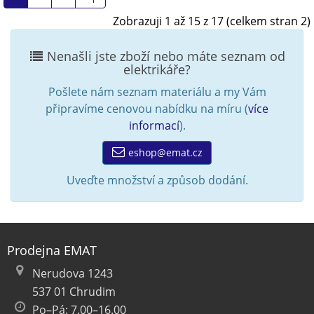
Zobrazuji 1 až 15 z 17 (celkem stran 2)
Nenašli jste zboží nebo máte seznam od
elektrikáře?
Pošlete nám seznam materiálu a my Vám
připravíme cenovou nabídku na míru (
více
informací
).
eshop@emat.cz
Uveďte množství a způsob dodání.
Prodejna EMAT
Nerudova 1243
537 01 Chrudim
Po–Pá: 7.00–16.00