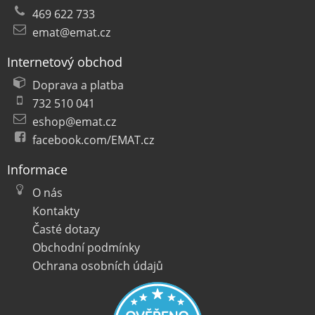
469 622 733
emat@emat.cz
Internetový obchod
Doprava a platba
732 510 041
eshop@emat.cz
facebook.com/EMAT.cz
Informace
O nás
Kontakty
Časté dotazy
Obchodní podmínky
Ochrana osobních údajů