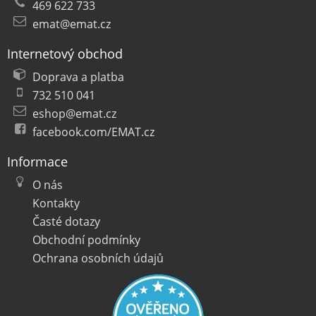
469 622 733
emat@emat.cz
Internetový obchod
Doprava a platba
732 510 041
eshop@emat.cz
facebook.com/EMAT.cz
Informace
O nás
Kontakty
Časté dotazy
Obchodní podmínky
Ochrana osobních údajů