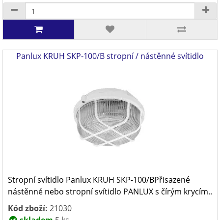
Panlux KRUH SKP-100/B stropní / nástěnné svítidlo
Stropní svítidlo Panlux KRUH SKP-100/BPřisazené
nástěnné nebo stropní svítidlo PANLUX s čírým krycím..
Kód zboží:
21030