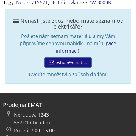
Tagy:
Nedes ZLS571
,
LED žárovka E27 7W 3000K
Nenašli jste zboží nebo máte seznam od
elektrikáře?
Pošlete nám seznam materiálu a my Vám
připravíme cenovou nabídku na míru (
více
informací
).
eshop@emat.cz
Uveďte množství a způsob dodání.
Prodejna EMAT
Nerudova 1243
537 01 Chrudim
Po–Pá: 7.00–16.00