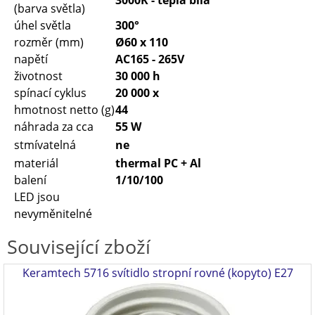
3000K - teplá bílá
(barva světla)
úhel světla
300°
rozměr (mm)
Ø60 x 110
napětí
AC165 - 265V
životnost
30 000 h
spínací cyklus
20 000 x
hmotnost netto (g)
44
náhrada za cca
55 W
stmívatelná
ne
materiál
thermal PC + Al
balení
1/10/100
LED jsou
nevyměnitelné
Související zboží
Keramtech 5716 svítidlo stropní rovné (kopyto) E27