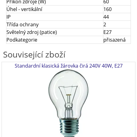
Příkon zdroje (W)
60
Úhel - vertikální
160
IP
44
Třída ochrany
2
Světelný zdroj (patice)
E27
Podkategorie
přisazená
Související zboží
Standardní klasická žárovka čirá 240V 40W, E27