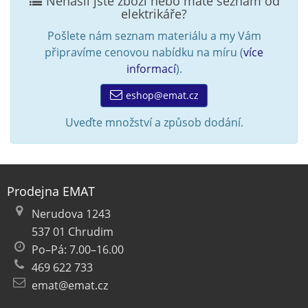
Nenašli jste zboží nebo máte seznam od
elektrikáře?
Pošlete nám seznam materiálu a my Vám
připravíme cenovou nabídku na míru (
více
informací
).
eshop@emat.cz
Uveďte množství a způsob dodání.
Prodejna EMAT
Nerudova 1243
537 01 Chrudim
Po–Pá: 7.00–16.00
469 622 733
emat@emat.cz