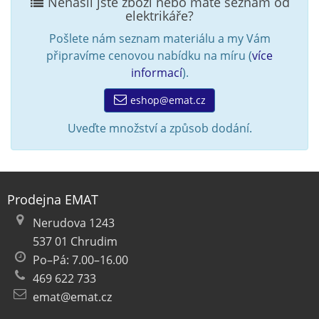
Nenašli jste zboží nebo máte seznam od
elektrikáře?
Pošlete nám seznam materiálu a my Vám
připravíme cenovou nabídku na míru (
více
informací
).
eshop@emat.cz
Uveďte množství a způsob dodání.
Prodejna EMAT
Nerudova 1243
537 01 Chrudim
Po–Pá: 7.00–16.00
469 622 733
emat@emat.cz