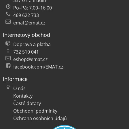
537 01 Chrudim
Po–Pá: 7.00–16.00
469 622 733
emat@emat.cz
Internetový obchod
Doprava a platba
732 510 041
eshop@emat.cz
facebook.com/EMAT.cz
Informace
O nás
Kontakty
Časté dotazy
Obchodní podmínky
Ochrana osobních údajů