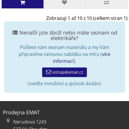
Zobrazuji 1 až 10 z 10 (celkem stran 1)
Nenašli jste zboží nebo máte seznam od
elektrikáře?
Pošlete nám seznam materiálu a my Vám
připravíme cenovou nabídku na míru (
více
informací
).
eshop@emat.cz
Uveďte množství a způsob dodání.
Prodejna EMAT
Nerudova 1243