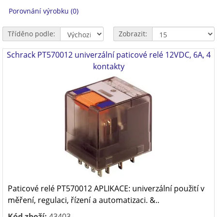
Porovnání výrobku (0)
Tříděno podle:
Zobrazit:
Schrack PT570012 univerzální paticové relé 12VDC, 6A, 4
kontakty
Paticové relé PT570012 APLIKACE: univerzální použití v
měření, regulaci, řízení a automatizaci. &..
Kód zboží:
43403