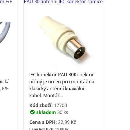
5m F/F
PAU 30 anténní IEC konektor samice
IEC konektor PAU 30Konektor
nická
přímý je určen pro montáž na
, F/F
klasický anténní koaxiální
kabel. Montáž ..
Kód zboží:
17700
skladem
30 ks
Cena s DPH:
22,99 Kč
Cena bez DPH:
19,00 Kč