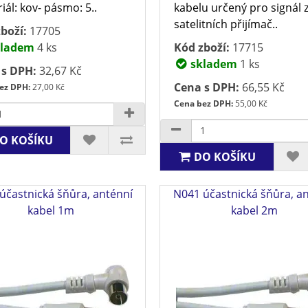
iál: kov- pásmo: 5..
kabelu určený pro signál 
satelitních přijímač..
boží:
17705
ladem
4 ks
Kód zboží:
17715
skladem
1 ks
 s DPH:
32,67 Kč
Cena s DPH:
66,55 Kč
ez DPH:
27,00 Kč
Cena bez DPH:
55,00 Kč
O KOŠÍKU
DO KOŠÍKU
účastnická šňůra, anténní
N041 účastnická šňůra, a
kabel 1m
kabel 2m