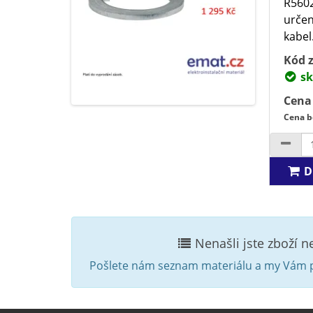
R5602
určen
kabel
Kód z
sk
Cena
Cena b
D
Nenašli jste zboží 
Pošlete nám seznam materiálu a my Vám p