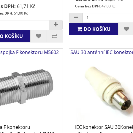
 s DPH:
61,71 Kč
Cena bez DPH:
47,00 Kč
ez DPH:
51,00 Kč
DO KOŠÍKU
O KOŠÍKU
 spojka F konektoru M5602
SAU 30 anténní IEC konekto
a F konektoru
IEC konektor SAU 30Kone