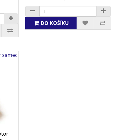
DO KOŠÍKU
r samec
ktor