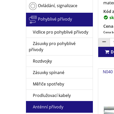
mater
Ovládání, signalizace
Kód z
sk
Pohyblivé přívody
Cena
Vidlice pro pohyblivé přívody
Cena b
Zásuvky pro pohyblivé
přívody
D
Rozdvojky
N040 
Zásuvky spínané
Měřiče spotřeby
Prodlužovací kabely
Anténní přívody