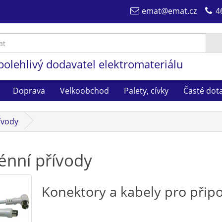
emat@emat.cz
4
polehlivý dodavatel elektromateriálu
Doprava
Velkoobchod
Palety, cívky
Časté dot
ívody
énní přívody
Konektory a kabely pro přip