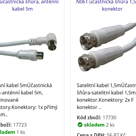
účastnická šňůra, anténní
N061 účastnická šňůra 1,
kabel 5m
konektor
ní kabel 5mÚčastnická
Satelitní kabel 1,5mÚčast
-anténní kabel 5m,
šňůra-satelitní kabel 1,5m
inované
konektor.Konektory: 2x F
tory.Konektory: 1x přímý
konektor ..
am..
Kód zboží:
17730
boží:
17723
skladem
2 ks
ladem
1 ks
Cena s DPH:
56,87 Kč