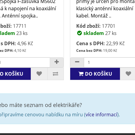
Spojka F-zásuvka M5602
přímý je určen pro montá
á k napojení na koaxiální
klasický anténní koaxiální
. Anténní spojka..
kabel. Montáž ..
boží:
17711
Kód zboží:
17701
ladem
23 ks
skladem
27 ks
 s DPH:
4,96 Kč
Cena s DPH:
22,99 Kč
ez DPH:
4,10 Kč
Cena bez DPH:
19,00 Kč
O KOŠÍKU
DO KOŠÍKU
nebo máte seznam od elektrikáře?
řipravíme cenovou nabídku na míru (
více informací
).