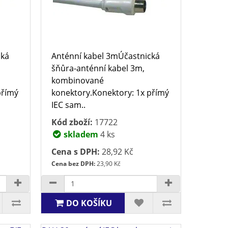
cká
Anténní kabel 3mÚčastnická
šňůra-anténní kabel 3m,
kombinované
přímý
konektory.Konektory: 1x přímý
IEC sam..
Kód zboží:
17722
skladem
4 ks
Cena s DPH:
28,92 Kč
Cena bez DPH:
23,90 Kč
DO KOŠÍKU