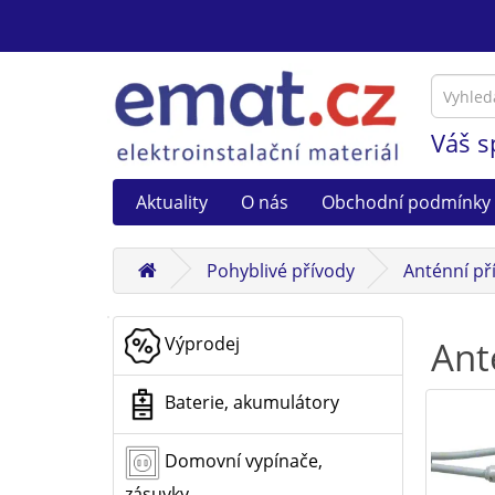
Váš s
Aktuality
O nás
Obchodní podmínky
Pohyblivé přívody
Anténní př
Výprodej
Ant
Baterie, akumulátory
Domovní vypínače,
zásuvky