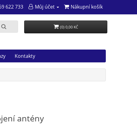
69 622 733
Můj účet
Nákupní košík
(0) 0,00 KČ
azy
Kontakty
ojení antény