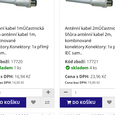
ní kabel 1mÚčastnická
Anténní kabel 2mÚčastni
-anténní kabel 1m,
šňůra-anténní kabel 2m,
inované
kombinované
tory.Konektory: 1x přímý
konektory.Konektory: 1x 
am..
IEC sam..
boží:
17720
Kód zboží:
17721
ladem
1 ks
skladem
4 ks
 s DPH:
16,94 Kč
Cena s DPH:
23,96 Kč
ez DPH:
14,00 Kč
Cena bez DPH:
19,80 Kč
O KOŠÍKU
DO KOŠÍKU