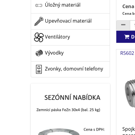
Úložný materiál
Cena
Cena b
Upevňovací materiál
D
Ventilátory
Vývodky
R5602
Zvonky, domovní telefony
Spojk