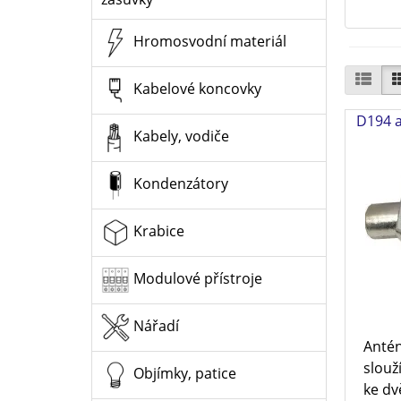
Hromosvodní materiál
Kabelové koncovky
D194 
Kabely, vodiče
Kondenzátory
Krabice
Modulové přístroje
Nářadí
Antén
slouž
Objímky, patice
ke dv