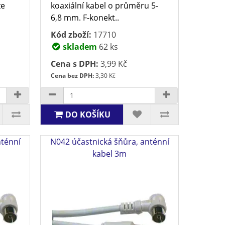
ze
koaxiální kabel o průměru 5-
6,8 mm. F-konekt..
Kód zboží:
17710
skladem
62 ks
Cena s DPH:
3,99 Kč
Cena bez DPH:
3,30 Kč
DO KOŠÍKU
nténní
N042 účastnická šňůra, anténní
kabel 3m