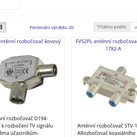
Tříděno podle:
Porovnání výrobku (0)
anténní rozbočovač kovový
FVS2PL anténní rozbočova
1782-A
ní rozbočovač D194-
í k rozbočení TV signálu
Anténní rozbočovač STV-
ěma účastníkům-
ARozbočovač koaxiálního