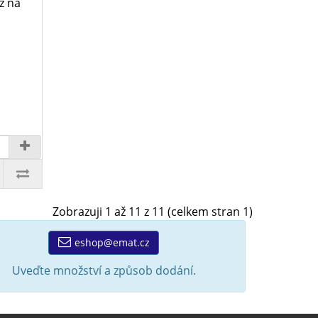
ž na
Zobrazuji 1 až 11 z 11 (celkem stran 1)
eshop@emat.cz
Uveďte množství a způsob dodání.