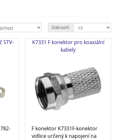
Zobrazit:
č STV-
K7331 F konektor pro koaxiální
kabely
1782-
F konektor K7331F-konektor
vidlice určený k napojení na