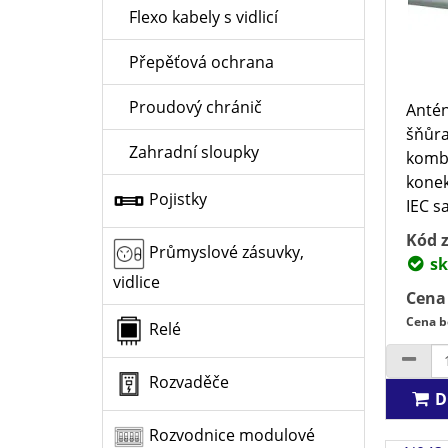
Flexo kabely s vidlicí
Přepěťová ochrana
Proudový chránič
Antén
šňůra
Zahradní sloupky
komb
konek
Pojistky
IEC s
Kód z
Průmyslové zásuvky,
sk
vidlice
Cena
Cena b
Relé
Rozvaděče
D
Rozvodnice modulové