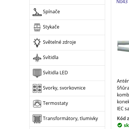
N043 
Spínače
Stykače
Světelné zdroje
Svítidla
Svítidla LED
Antén
šňůra
Svorky, svorkovnice
komb
konek
Termostaty
IEC s
Kód z
Transformátory, tlumivky
sk