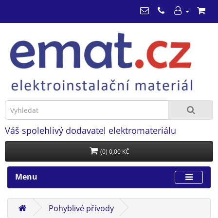
Váš spolehlivý dodavatel elektromateriálu
(0) 0,00 KČ
Menu
Pohyblivé přívody