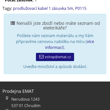
Počet zásuvek
: 1
Tagy:
prodlužovací kabel 1 zásuvka 5m
,
P0115
Nenašli jste zboží nebo máte seznam od
elektrikáře?
Pošlete nám seznam materiálu a my Vám
připravíme cenovou nabídku na míru (
více
informací
).
eshop@emat.cz
Uveďte množství a způsob dodání.
Prodejna EMAT
Nerudova 1243
537 01 Chrudim