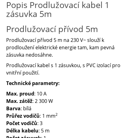
Popis Prodlužovací kabel 1
zásuvka 5m
Prodlužovací přívod 5m
Prodlužovací přívod 5 m na 230 V~ slouží k
prodloužení elektrické energie tam, kam pevná
zásuvka nedosáhne.
Prodlužovací kabel s 1 zásuvkou, s PVC izolací pro
vnitřní použití.
Technické parametry:
Max. proud
: 10 A
Max. zátěž
: 2 300 W
Barva
: bílá
2
Průřez vodičů
: 1 mm
Počet vodičů
: 3
Délka kabelu
: 5 m