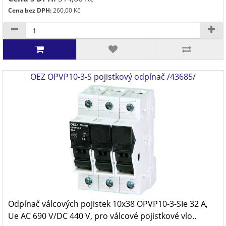
Cena bez DPH:
260,00 Kč
OEZ OPVP10-3-S pojistkový odpínač /43685/
Odpínač válcových pojistek 10x38 OPVP10-3-SIe 32 A,
Ue AC 690 V/DC 440 V, pro válcové pojistkové vlo..