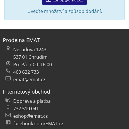
Uveďte množství a způsob dodání.
Prodejna EMAT
Nerudova 1243
537 01 Chrudim
Po–Pá: 7.00–16.00
469 622 733
emat@emat.cz
Internetový obchod
Doprava a platba
732 510 041
eshop@emat.cz
facebook.com/EMAT.cz