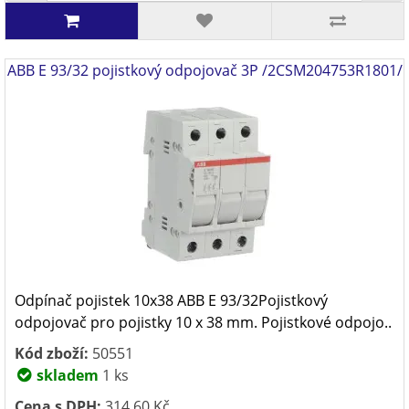
ABB E 93/32 pojistkový odpojovač 3P /2CSM204753R1801/
Odpínač pojistek 10x38 ABB E 93/32Pojistkový
odpojovač pro pojistky 10 x 38 mm. Pojistkové odpojo..
Kód zboží:
50551
skladem
1 ks
Cena s DPH:
314,60 Kč