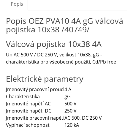
Popis
Popis OEZ PVA10 4A gG válcová
pojistka 10x38 /40749/
Válcová pojistka 10x38 4A
Un AC 500 V / DC 250 V, velikost 10x38, gG -
charakteristika pro všeobecné použití, Cd/Pb free
Elektrické parametry
Jmenovitý pracovní proud
4 A
Charakteristika
gG
Jmenovité napětí AC
500 V
Jmenovité napětí DC
250 V
Jmenovité pracovní napětí
AC 500, DC 250 V
Vypínací schopnost
120 kA