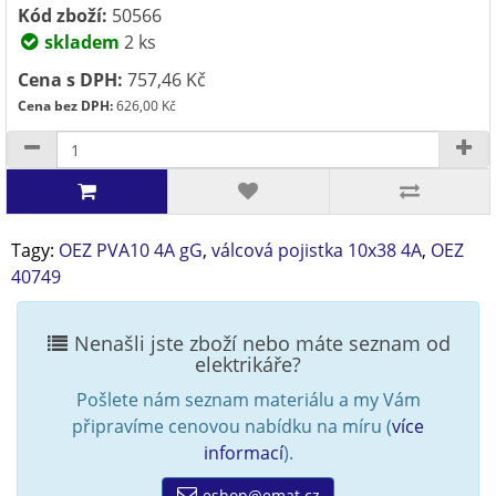
Kód zboží:
50566
skladem
2 ks
Cena s DPH:
757,46 Kč
Cena bez DPH:
626,00 Kč
Tagy:
OEZ PVA10 4A gG
,
válcová pojistka 10x38 4A
,
OEZ
40749
Nenašli jste zboží nebo máte seznam od
elektrikáře?
Pošlete nám seznam materiálu a my Vám
připravíme cenovou nabídku na míru (
více
informací
).
eshop@emat.cz