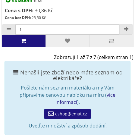
skladem
6 ks
Cena s DPH:
30,86 Kč
Cena bez DPH:
25,50 Kč
Zobrazuji 1 až 7 z 7 (celkem stran 1)
Nenašli jste zboží nebo máte seznam od
elektrikáře?
Pošlete nám seznam materiálu a my Vám
připravíme cenovou nabídku na míru (
více
informací
).
eshop@emat.cz
Uveďte množství a způsob dodání.