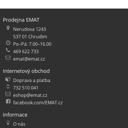
Prodejna EMAT
Nerudova 1243
537 01 Chrudim
Po–Pá: 7.00–16.00
469 622 733
emat@emat.cz
Internetový obchod
Doprava a platba
732 510 041
eshop@emat.cz
facebook.com/EMAT.cz
Informace
O nás