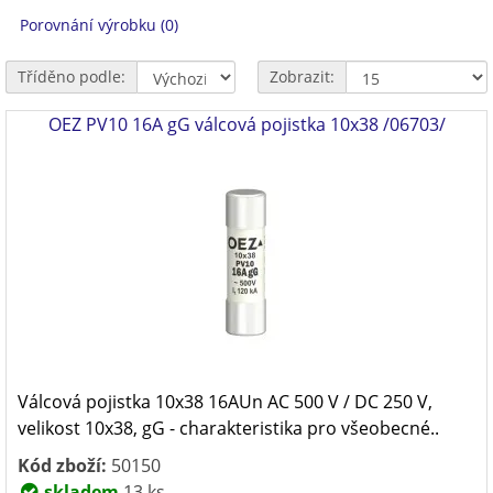
Porovnání výrobku (0)
Tříděno podle:
Zobrazit:
OEZ PV10 16A gG válcová pojistka 10x38 /06703/
Válcová pojistka 10x38 16AUn AC 500 V / DC 250 V,
velikost 10x38, gG - charakteristika pro všeobecné..
Kód zboží:
50150
skladem
13 ks