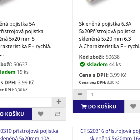
ěná pojistka 5A
Skleněná pojistka 6,3A
řístrojová pojistka
5x20Přístrojová pojistka
ěná 5x20 mm 5
skleněná 5x20 mm 6,3
rakteristika F – rychlá.
A.Charakteristika F – rychlá
..
Kód zboží:
50638
boží:
50637
skladem
44 ks
ladem
19 ks
Cena s DPH:
3,99 Kč
 s DPH:
3,99 Kč
Cena bez DPH:
3,30 Kč
ez DPH:
3,30 Kč
DO KOŠÍKU
O KOŠÍKU
0310 přístrojová pojistka
CF 520316 přístrojová poj
kleněná 5x20mm 10A
skleněná 5x20mm 16