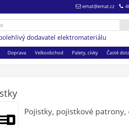
emat@emat.cz
4
polehlivý dodavatel elektromateriálu
Doprava
Velkoobchod
Palety, cívky
Časté dot
istky
Pojistky, pojistkové patrony