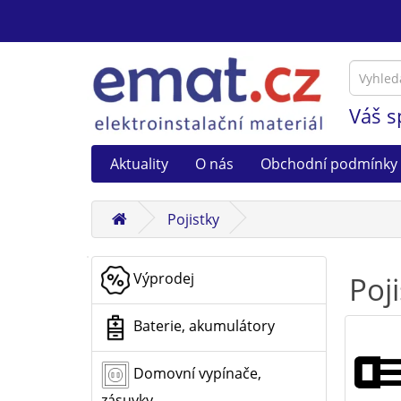
Váš s
Aktuality
O nás
Obchodní podmínky
Pojistky
Výprodej
Poj
Baterie, akumulátory
Domovní vypínače,
zásuvky