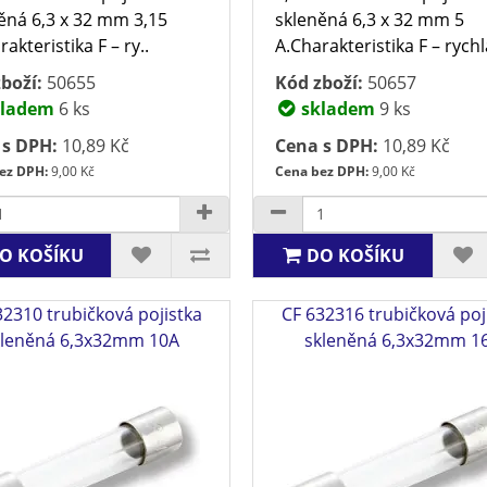
ěná 6,3 x 32 mm 3,15
skleněná 6,3 x 32 mm 5
akteristika F – ry..
A.Charakteristika F – rychlá
boží:
50655
Kód zboží:
50657
ladem
6 ks
skladem
9 ks
 s DPH:
10,89 Kč
Cena s DPH:
10,89 Kč
ez DPH:
9,00 Kč
Cena bez DPH:
9,00 Kč
O KOŠÍKU
DO KOŠÍKU
32310 trubičková pojistka
CF 632316 trubičková poj
kleněná 6,3x32mm 10A
skleněná 6,3x32mm 1