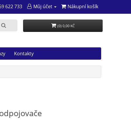
69 622 733
Můj účet
Nákupní košík
(0) 0,00 KČ
azy
Kontakty
, odpojovače