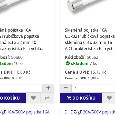
ěná pojistka 10A
Skleněná pojistka 16A
2Trubičková pojistka
6,3x32Trubičková pojistka
ěná 6,3 x 32 mm 10
skleněná 6,3 x 32 mm 16
akteristika F – rychlá..
A.Charakteristika F – rychl
boží:
50660
Kód zboží:
50662
ladem
10 ks
skladem
7 ks
 s DPH:
10,89 Kč
Cena s DPH:
15,73 Kč
ez DPH:
9,00 Kč
Cena bez DPH:
13,00 Kč
O KOŠÍKU
DO KOŠÍKU
Z/gF 16A/500V pojistka 16A
DII DZ/gF 20A/500V pojist