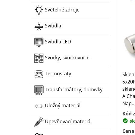
Světelné zdroje
Svítidla
Svítidla LED
Svorky, svorkovnice
Termostaty
Sklen
5x20P
skle
Transformátory, tlumivky
A.Cha
Nap..
Úložný materiál
Kód z
sk
Upevňovací materiál
Cena