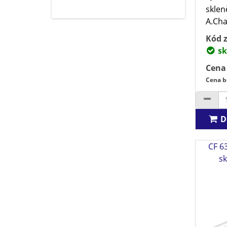
sklen
A.Char
Kód z
sk
Cena
Cena b
D
CF 6
s