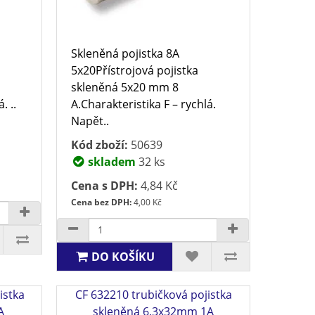
Skleněná pojistka 8A
5x20Přístrojová pojistka
skleněná 5x20 mm 8
. ..
A.Charakteristika F – rychlá.
Napět..
Kód zboží:
50639
skladem
32 ks
Cena s DPH:
4,84 Kč
Cena bez DPH:
4,00 Kč
DO KOŠÍKU
istka
CF 632210 trubičková pojistka
A
skleněná 6,3x32mm 1A