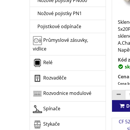
Nožové pojistky PN000
Nožové pojistky PN1
Sklen
Pojistkové odpínače
5x20P
sklen
Průmyslové zásuvky,
A.Cha
vidlice
Napět
Kód z
Relé
sk
Cena
Rozvaděče
Cena b
Rozvodnice modulové
D
Spínače
CF 52
Stykače
s