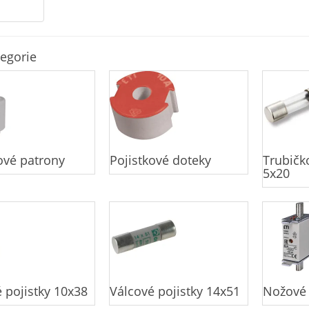
egorie
ové patrony
Pojistkové doteky
Trubičk
5x20
 pojistky 10x38
Válcové pojistky 14x51
Nožové 