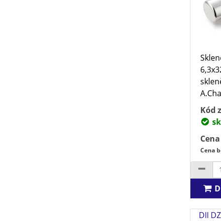
Sklen
6,3x3
sklen
A.Char
Kód z
sk
Cena
Cena b
D
DII D