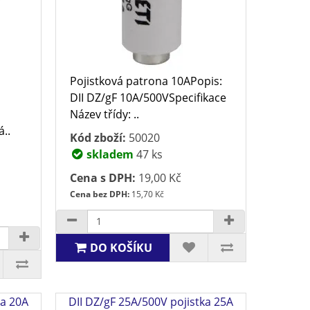
Pojistková patrona 10APopis:
DII DZ/gF 10A/500VSpecifikace
Název třídy: ..
á..
Kód zboží:
50020
skladem
47 ks
Cena s DPH:
19,00 Kč
Cena bez DPH:
15,70 Kč
DO KOŠÍKU
ka 20A
DII DZ/gF 25A/500V pojistka 25A