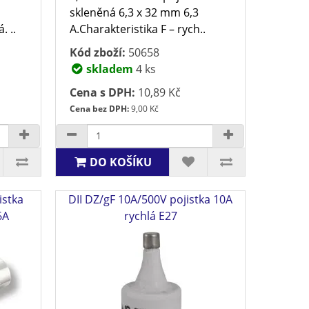
skleněná 6,3 x 32 mm 6,3
. ..
A.Charakteristika F – rych..
Kód zboží:
50658
skladem
4 ks
Cena s DPH:
10,89 Kč
Cena bez DPH:
9,00 Kč
DO KOŠÍKU
istka
DII DZ/gF 10A/500V pojistka 10A
6A
rychlá E27