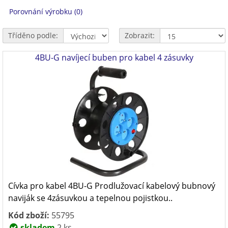
Porovnání výrobku (0)
Tříděno podle:
Zobrazit:
4BU-G navíjecí buben pro kabel 4 zásuvky
Cívka pro kabel 4BU-G Prodlužovací kabelový bubnový
naviják se 4zásuvkou a tepelnou pojistkou..
Kód zboží:
55795
skladem
2 ks