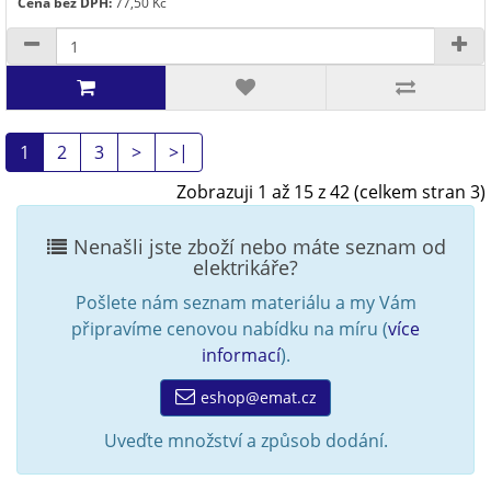
Cena bez DPH:
77,50 Kč
1
2
3
>
>|
Zobrazuji 1 až 15 z 42 (celkem stran 3)
Nenašli jste zboží nebo máte seznam od
elektrikáře?
Pošlete nám seznam materiálu a my Vám
připravíme cenovou nabídku na míru (
více
informací
).
eshop@emat.cz
Uveďte množství a způsob dodání.