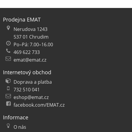
Prodejna EMAT
Nerudova 1243
537 01 Chrudim
Po–Pá: 7.00–16.00
469 622 733
emat@emat.cz
Internetový obchod
Doprava a platba
732 510 041
eshop@emat.cz
facebook.com/EMAT.cz
Informace
O nás