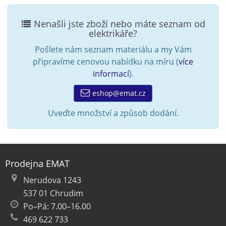
Nenašli jste zboží nebo máte seznam od
elektrikáře?
Pošlete nám seznam materiálu a my Vám
připravíme cenovou nabídku na míru (
více
informací
).
eshop@emat.cz
Uveďte množství a způsob dodání.
Prodejna EMAT
Nerudova 1243
537 01 Chrudim
Po–Pá: 7.00–16.00
469 622 733