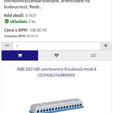
svorkovniceStandardizované, orientované na
budoucnost, flexib..
Kód zboží:
61631
skladem
2 ks
Cena s DPH:
108,90 Kč
Cena bez DPH:
90,00 Kč
ABB ZKS16B svorkovnice šroubová modrá
/2CPX063169R9999/