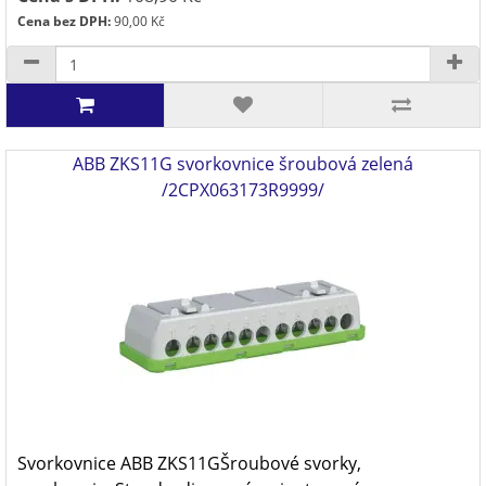
Cena bez DPH:
90,00 Kč
ABB ZKS11G svorkovnice šroubová zelená
/2CPX063173R9999/
Svorkovnice ABB ZKS11GŠroubové svorky,