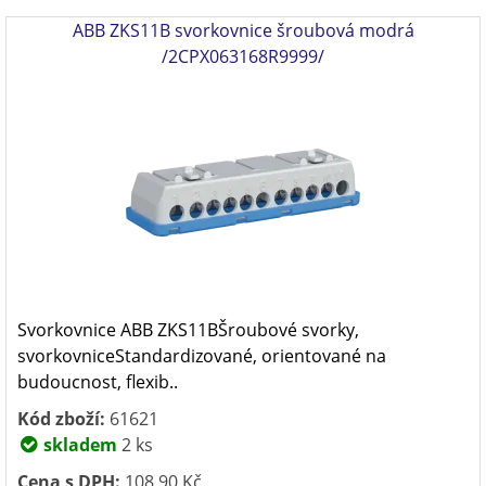
ABB ZKS11B svorkovnice šroubová modrá
/2CPX063168R9999/
Svorkovnice ABB ZKS11BŠroubové svorky,
svorkovniceStandardizované, orientované na
budoucnost, flexib..
Kód zboží:
61621
skladem
2 ks
Cena s DPH:
108,90 Kč