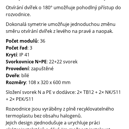
Otvírání dvířek o 180° umožňuje pohodlný přístup do
rozvodnice.
Dokonalá symetrie umožňuje jednoduchou změnu
směru otvírání dvířek z levého na pravé a naopak.
Počet modulů
: 36
Počet řad
: 3
Krytí
: IP 41
Svorkovnice N+PE
: 22+22 svorek
Provedení
: zapuštěné
Dveře
: bílé
Rozměry
: 108 x 320 x 600 mm
Složení svorek N a PE v dodávce: 2× TB12 + 2× NK/S11
+ 2× PEK/S11
Rozvodnice jsou vyráběny z plně recyklovatelného
termoplastu bez obsahu halogenů.
Jejich design zjednodušuje a urychluje práci