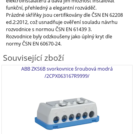
elektroinstalatérů a dává jim možnost instalovat
funkční, přehledný a elegantní rozváděč.
Prázdné skříňky jsou certifikovány dle ČSN EN 62208
ed.2:2012, což usnadňuje ověření souladu návrhu
rozvodnice s normou ČSN EN 61439 3.
Rozvodnice byly odzkoušeny jako úplný kryt dle
normy ČSN EN 60670-24.
Související zboží
ABB ZKS6B svorkovnice šroubová modrá
/2CPX063167R9999/