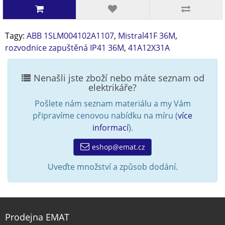
Tagy:
ABB 1SLM004102A1107
,
Mistral41F 36M
,
rozvodnice zapuštěná IP41 36M
,
41A12X31A
Nenašli jste zboží nebo máte seznam od
elektrikáře?
Pošlete nám seznam materiálu a my Vám
připravíme cenovou nabídku na míru (
více
informací
).
eshop@emat.cz
Uveďte množství a způsob dodání.
Prodejna EMAT