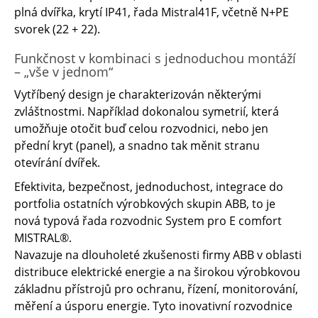
plná dvířka, krytí IP41, řada Mistral41F, včetně N+PE
svorek (22 + 22).
Funkčnost v kombinaci s jednoduchou montáží
– „vše v jednom“
Vytříbený design je charakterizován některými
zvláštnostmi. Například dokonalou symetrií, která
umožňuje otočit buď celou rozvodnici, nebo jen
přední kryt (panel), a snadno tak měnit stranu
otevírání dvířek.
Efektivita, bezpečnost, jednoduchost, integrace do
portfolia ostatních výrobkových skupin ABB, to je
nová typová řada rozvodnic System pro E comfort
MISTRAL®.
Navazuje na dlouholeté zkušenosti firmy ABB v oblasti
distribuce elektrické energie a na širokou výrobkovou
základnu přístrojů pro ochranu, řízení, monitorování,
měření a úsporu energie. Tyto inovativní rozvodnice