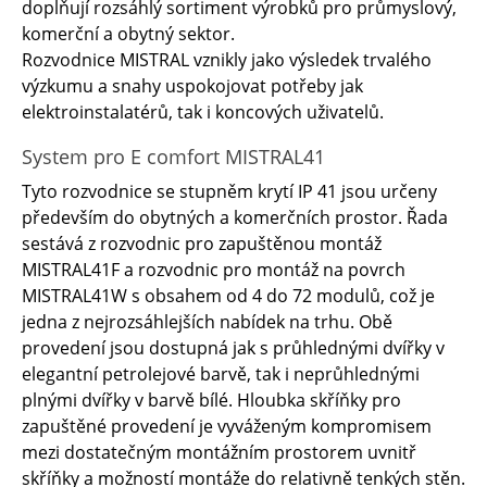
doplňují rozsáhlý sortiment výrobků pro průmyslový,
komerční a obytný sektor.
Rozvodnice MISTRAL vznikly jako výsledek trvalého
výzkumu a snahy uspokojovat potřeby jak
elektroinstalatérů, tak i koncových uživatelů.
System pro E comfort MISTRAL41
Tyto rozvodnice se stupněm krytí IP 41 jsou určeny
především do obytných a komerčních prostor. Řada
sestává z rozvodnic pro zapuštěnou montáž
MISTRAL41F a rozvodnic pro montáž na povrch
MISTRAL41W s obsahem od 4 do 72 modulů, což je
jedna z nejrozsáhlejších nabídek na trhu. Obě
provedení jsou dostupná jak s průhlednými dvířky v
elegantní petrolejové barvě, tak i neprůhlednými
plnými dvířky v barvě bílé. Hloubka skříňky pro
zapuštěné provedení je vyváženým kompromisem
mezi dostatečným montážním prostorem uvnitř
skříňky a možností montáže do relativně tenkých stěn.