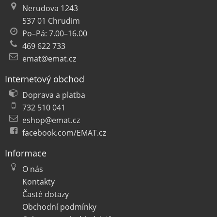
Nerudova 1243
537 01 Chrudim
Po–Pá: 7.00–16.00
469 622 733
emat@emat.cz
Internetový obchod
Doprava a platba
732 510 041
eshop@emat.cz
facebook.com/EMAT.cz
Informace
O nás
Kontakty
Časté dotazy
Obchodní podmínky