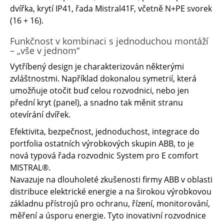
dvířka, krytí IP41, řada Mistral41F, včetně N+PE svorek
(16 + 16).
Funkčnost v kombinaci s jednoduchou montáží
– „vše v jednom“
Vytříbený design je charakterizován některými
zvláštnostmi. Například dokonalou symetrií, která
umožňuje otočit buď celou rozvodnici, nebo jen
přední kryt (panel), a snadno tak měnit stranu
otevírání dvířek.
Efektivita, bezpečnost, jednoduchost, integrace do
portfolia ostatních výrobkových skupin ABB, to je
nová typová řada rozvodnic System pro E comfort
MISTRAL®.
Navazuje na dlouholeté zkušenosti firmy ABB v oblasti
distribuce elektrické energie a na širokou výrobkovou
základnu přístrojů pro ochranu, řízení, monitorování,
měření a úsporu energie. Tyto inovativní rozvodnice