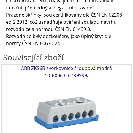
elektroinstalatérů a dává jim možnost instalovat
funkční, přehledný a elegantní rozváděč.
Prázdné skříňky jsou certifikovány dle ČSN EN 62208
ed.2:2012, což usnadňuje ověření souladu návrhu
rozvodnice s normou ČSN EN 61439 3.
Rozvodnice byly odzkoušeny jako úplný kryt dle
normy ČSN EN 60670-24.
Související zboží
ABB ZKS6B svorkovnice šroubová modrá
/2CPX063167R9999/