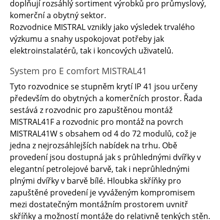
doplňují rozsáhlý sortiment výrobků pro průmyslový,
komerční a obytný sektor.
Rozvodnice MISTRAL vznikly jako výsledek trvalého
výzkumu a snahy uspokojovat potřeby jak
elektroinstalatérů, tak i koncových uživatelů.
System pro E comfort MISTRAL41
Tyto rozvodnice se stupněm krytí IP 41 jsou určeny
především do obytných a komerčních prostor. Řada
sestává z rozvodnic pro zapuštěnou montáž
MISTRAL41F a rozvodnic pro montáž na povrch
MISTRAL41W s obsahem od 4 do 72 modulů, což je
jedna z nejrozsáhlejších nabídek na trhu. Obě
provedení jsou dostupná jak s průhlednými dvířky v
elegantní petrolejové barvě, tak i neprůhlednými
plnými dvířky v barvě bílé. Hloubka skříňky pro
zapuštěné provedení je vyváženým kompromisem
mezi dostatečným montážním prostorem uvnitř
skříňky a možností montáže do relativně tenkých stěn.