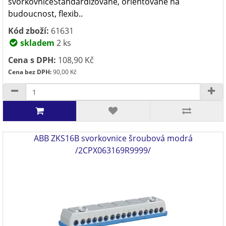
svorkovniceStandardizované, orientované na
budoucnost, flexib..
Kód zboží:
61631
skladem
2 ks
Cena s DPH:
108,90 Kč
Cena bez DPH:
90,00 Kč
ABB ZKS16B svorkovnice šroubová modrá
/2CPX063169R9999/