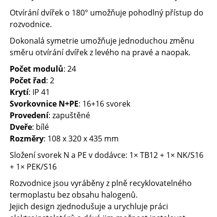
Otvírání dvířek o 180° umožňuje pohodlný přístup do
rozvodnice.
Dokonalá symetrie umožňuje jednoduchou změnu
směru otvírání dvířek z levého na pravé a naopak.
Počet modulů
: 24
Počet řad
: 2
Krytí
: IP 41
Svorkovnice N+PE
: 16+16 svorek
Provedení
: zapuštěné
Dveře
: bílé
Rozměry
: 108 x 320 x 435 mm
Složení svorek N a PE v dodávce: 1× TB12 + 1× NK/S16
+ 1× PEK/S16
Rozvodnice jsou vyráběny z plně recyklovatelného
termoplastu bez obsahu halogenů.
Jejich design zjednodušuje a urychluje práci