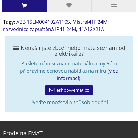
Tagy:
ABB 1SLM004102A1105
,
Mistral41F 24M
,
rozvodnice zapuštěná IP41 24M
,
41A12X21A
Nenašli jste zboží nebo máte seznam od
elektrikáře?
Pošlete nám seznam materiálu a my Vám
připravíme cenovou nabídku na míru (
více
informací
).
eshop@emat.cz
Uveďte množství a způsob dodání.
Prodejna EMAT