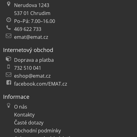
Nerudova 1243
537 01 Chrudim
Po–Pá: 7.00–16.00
469 622 733
emat@emat.cz
Internetový obchod
Doprava a platba
732 510 041
eshop@emat.cz
facebook.com/EMAT.cz
Informace
O nás
Kontakty
Časté dotazy
Obchodní podmínky