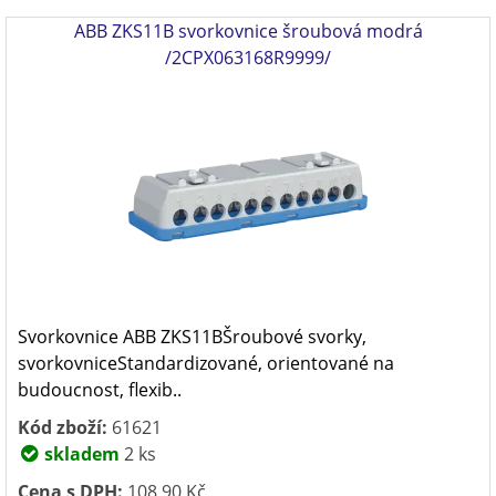
ABB ZKS11B svorkovnice šroubová modrá
/2CPX063168R9999/
Svorkovnice ABB ZKS11BŠroubové svorky,
svorkovniceStandardizované, orientované na
budoucnost, flexib..
Kód zboží:
61621
skladem
2 ks
Cena s DPH:
108,90 Kč