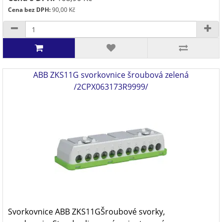
Cena bez DPH:
90,00 Kč
ABB ZKS11G svorkovnice šroubová zelená
/2CPX063173R9999/
Svorkovnice ABB ZKS11GŠroubové svorky,