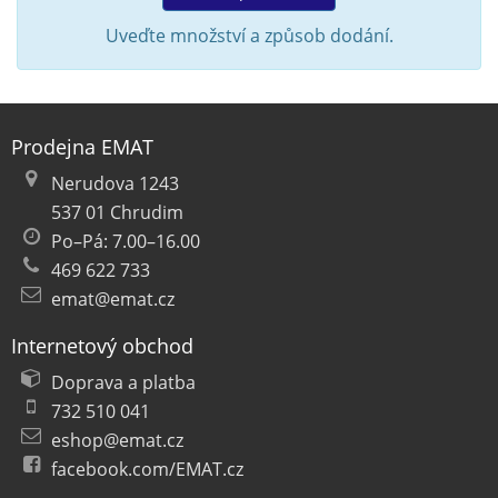
Uveďte množství a způsob dodání.
Prodejna EMAT
Nerudova 1243
537 01 Chrudim
Po–Pá: 7.00–16.00
469 622 733
emat@emat.cz
Internetový obchod
Doprava a platba
732 510 041
eshop@emat.cz
facebook.com/EMAT.cz