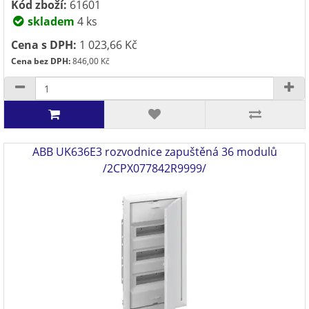
Kód zboží:
61601
skladem
4 ks
Cena s DPH:
1 023,66 Kč
Cena bez DPH:
846,00 Kč
ABB UK636E3 rozvodnice zapuštěná 36 modulů
/2CPX077842R9999/