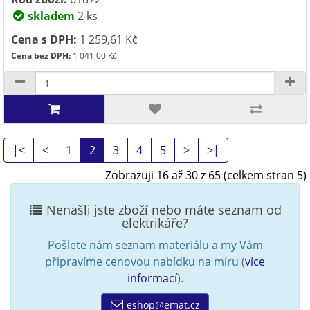
skladem
2 ks
Cena s DPH:
1 259,61 Kč
Cena bez DPH:
1 041,00 Kč
|<
<
1
2
3
4
5
>
>|
Zobrazuji 16 až 30 z 65 (celkem stran 5)
Nenašli jste zboží nebo máte seznam od
elektrikáře?
Pošlete nám seznam materiálu a my Vám
připravíme cenovou nabídku na míru (
více
informací
).
eshop@emat.cz