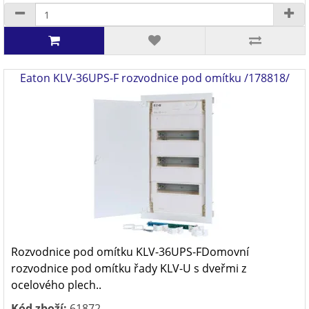
Eaton KLV-36UPS-F rozvodnice pod omítku /178818/
Rozvodnice pod omítku KLV-36UPS-FDomovní
rozvodnice pod omítku řady KLV-U s dveřmi z
ocelového plech..
Kód zboží:
61872