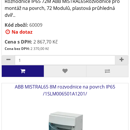
Roznodnice IP65 72M ABB MISTRAL65Rozvodnice pro
montáž na povrch, 72 Modulů, plastová průhledná
dvíř..
Kód zboží:
60009
Na dotaz
Cena s DPH:
2 867,70 Kč
Cena bez DPH:
2 370,00 Kč
ABB MISTRAL65 8M rozvodnice na povrch IP65
/1SLM006501A1201/