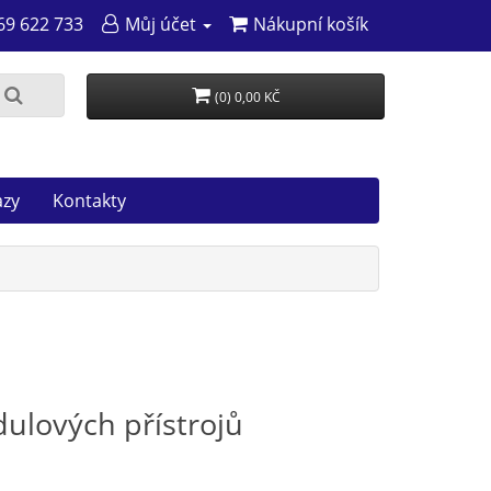
69 622 733
Můj účet
Nákupní košík
(0) 0,00 KČ
azy
Kontakty
dulových přístrojů