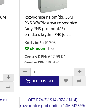
18M
Rozvodnice na omítku 36M
PNS 36WPlastová rozvodnice
řady PNS pro montáž na
m
omítku s krytím IP40 je u..
Kód zboží:
61305
skladem
1 ks
Cena s DPH:
627,99 Kč
Cena bez DPH:
519,00 Kč
DO KOŠÍKU
e na
OEZ RZA-Z-1S14 (RZA-1N14)
rozvodnice pod omítku 14M /42599/