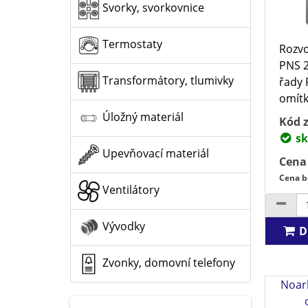
Svorky, svorkovnice
Termostaty
Rozvo
PNS 2
Transformátory, tlumivky
řady 
omítk
Úložný materiál
Kód z
sk
Upevňovací materiál
Cena
Cena b
Ventilátory
Vývodky
D
Zvonky, domovní telefony
Noar