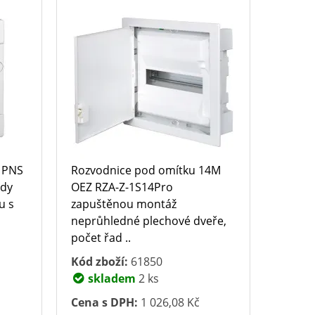
 PNS
Rozvodnice pod omítku 14M
ady
OEZ RZA-Z-1S14Pro
u s
zapuštěnou montáž
neprůhledné plechové dveře,
počet řad ..
Kód zboží:
61850
skladem
2 ks
Cena s DPH:
1 026,08 Kč