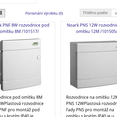
Tříděno podle:
Porovnání výrobku (0)
k PNF 8W rozvodnice pod
Noark PNS 12W rozvodni
omítku 8M /101517/
omítku 12M /101505
dnice pod omítku 8M
Rozvodnice na omítku 12
WPlastová rozvodnice
PNS 12WPlastová rozvodn
PNF pro montáž pod
řady PNS pro montáž na
 s krytím IP40 je ..
omítku s krytím IP40 je u..