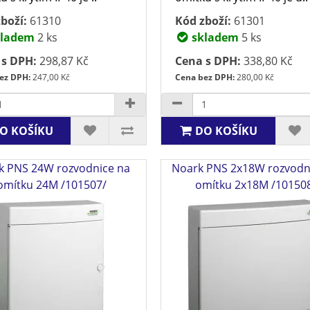
boží:
61310
Kód zboží:
61301
ladem
2 ks
skladem
5 ks
 s DPH:
298,87 Kč
Cena s DPH:
338,80 Kč
ez DPH:
247,00 Kč
Cena bez DPH:
280,00 Kč
O KOŠÍKU
DO KOŠÍKU
k PNS 24W rozvodnice na
Noark PNS 2x18W rozvodn
omítku 24M /101507/
omítku 2x18M /10150