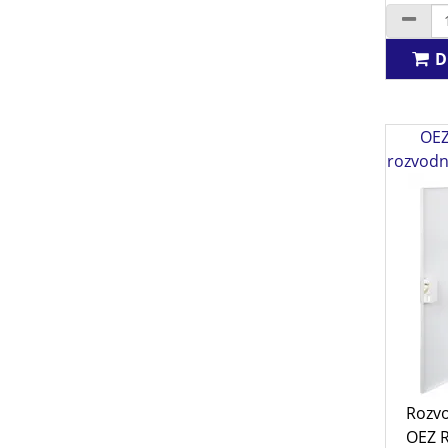
D
OEZ
rozvodn
Rozv
OEZ 