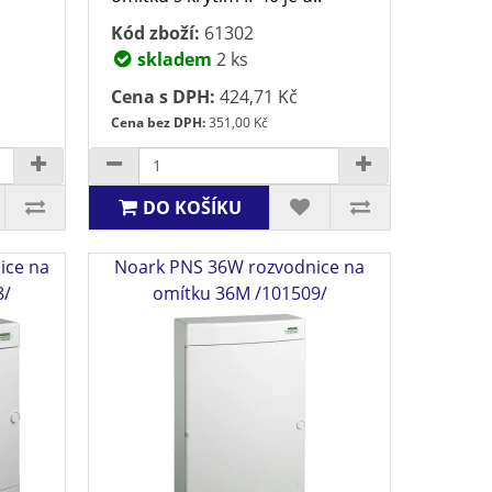
Kód zboží:
61302
skladem
2 ks
Cena s DPH:
424,71 Kč
Cena bez DPH:
351,00 Kč
DO KOŠÍKU
ice na
Noark PNS 36W rozvodnice na
8/
omítku 36M /101509/