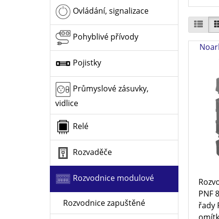
Ovládání, signalizace
Pohyblivé přívody
Noar
Pojistky
Průmyslové zásuvky,
vidlice
Relé
Rozvaděče
Rozvodnice modulové
Rozvo
PNF 8
Rozvodnice zapuštěné
řady 
omítku