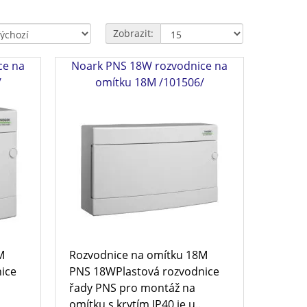
Zobrazit:
ce na
Noark PNS 18W rozvodnice na
/
omítku 18M /101506/
M
Rozvodnice na omítku 18M
ice
PNS 18WPlastová rozvodnice
řady PNS pro montáž na
omítku s krytím IP40 je u..