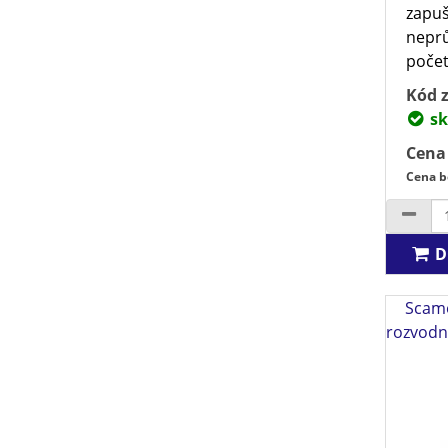
zapu
neprů
počet 
Kód z
sk
Cena
Cena b
D
Scame
rozvodn