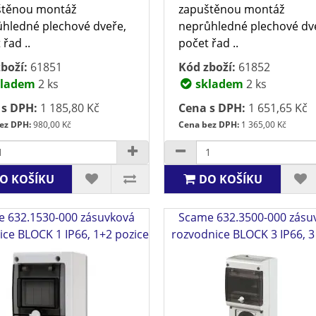
štěnou montáž
zapuštěnou montáž
hledné plechové dveře,
neprůhledné plechové dv
řad ..
počet řad ..
boží:
61851
Kód zboží:
61852
ladem
2 ks
skladem
2 ks
 s DPH:
1 185,80 Kč
Cena s DPH:
1 651,65 Kč
ez DPH:
980,00 Kč
Cena bez DPH:
1 365,00 Kč
O KOŠÍKU
DO KOŠÍKU
 632.1530-000 zásuvková
Scame 632.3500-000 zásu
ice BLOCK 1 IP66, 1+2 pozice
rozvodnice BLOCK 3 IP66, 3