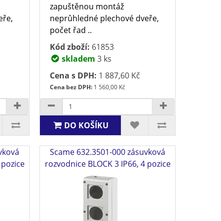
zapuštěnou montáž
eře,
neprůhledné plechové dveře,
počet řad ..
Kód zboží:
61853
skladem
3 ks
Cena s DPH:
1 887,60 Kč
Cena bez DPH:
1 560,00 Kč
DO KOŠÍKU
vková
Scame 632.3501-000 zásuvková
 pozice
rozvodnice BLOCK 3 IP66, 4 pozice