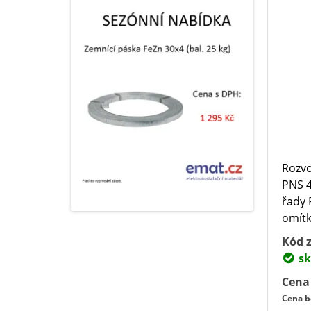
Rozvo
PNS 4
řady 
omítk
Kód z
sk
Cena
Cena b