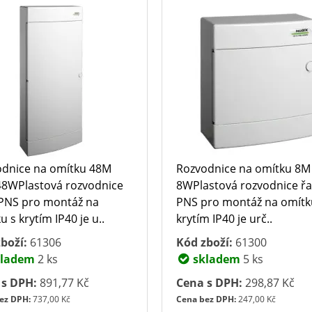
dnice na omítku 48M
Rozvodnice na omítku 8M
8WPlastová rozvodnice
8WPlastová rozvodnice ř
PNS pro montáž na
PNS pro montáž na omítk
u s krytím IP40 je u..
krytím IP40 je urč..
boží:
61306
Kód zboží:
61300
ladem
2 ks
skladem
5 ks
 s DPH:
891,77 Kč
Cena s DPH:
298,87 Kč
ez DPH:
737,00 Kč
Cena bez DPH:
247,00 Kč