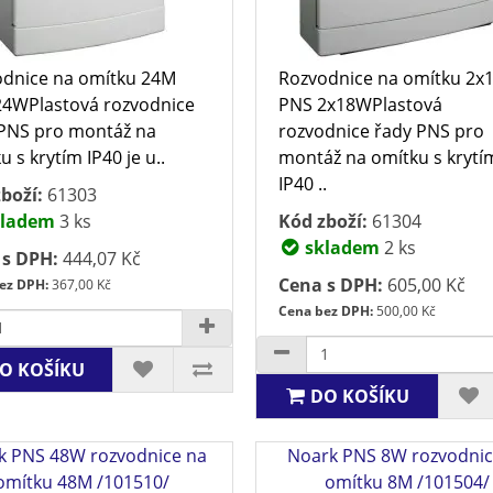
dnice na omítku 24M
Rozvodnice na omítku 2x
4WPlastová rozvodnice
PNS 2x18WPlastová
PNS pro montáž na
rozvodnice řady PNS pro
u s krytím IP40 je u..
montáž na omítku s krytí
IP40 ..
boží:
61303
ladem
3 ks
Kód zboží:
61304
skladem
2 ks
 s DPH:
444,07 Kč
Cena s DPH:
605,00 Kč
ez DPH:
367,00 Kč
Cena bez DPH:
500,00 Kč
O KOŠÍKU
DO KOŠÍKU
k PNS 48W rozvodnice na
Noark PNS 8W rozvodnic
omítku 48M /101510/
omítku 8M /101504/