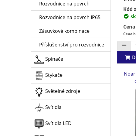
Rozvodnice na povrch
Kód z
sk
Rozvodnice na povrch IP65
Cena
Zásuvkové kombinace
Cena b
Příslušenství pro rozvodnice
D
Spínače
Noar
Stykače
Světelné zdroje
Svítidla
Svítidla LED