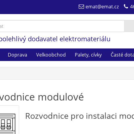
emat@emat.cz
4
polehlivý dodavatel elektromateriálu
Doprava
Velkoobchod
Palety, cívky
Časté dot
vodnice modulové
Rozvodnice pro instalaci mo