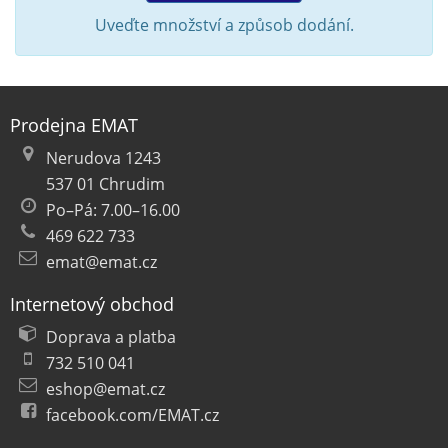
Uveďte množství a způsob dodání.
Prodejna EMAT
Nerudova 1243
537 01 Chrudim
Po–Pá: 7.00–16.00
469 622 733
emat@emat.cz
Internetový obchod
Doprava a platba
732 510 041
eshop@emat.cz
facebook.com/EMAT.cz