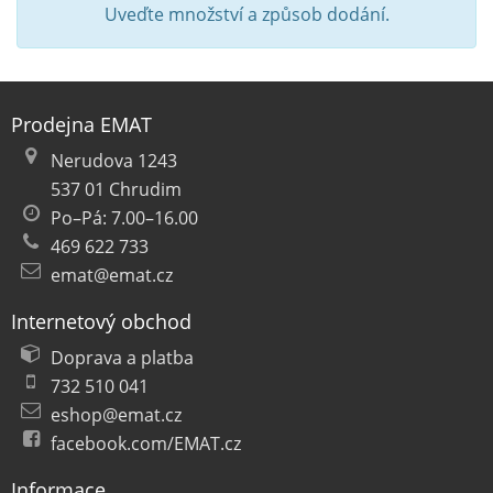
Uveďte množství a způsob dodání.
Prodejna EMAT
Nerudova 1243
537 01 Chrudim
Po–Pá: 7.00–16.00
469 622 733
emat@emat.cz
Internetový obchod
Doprava a platba
732 510 041
eshop@emat.cz
facebook.com/EMAT.cz
Informace