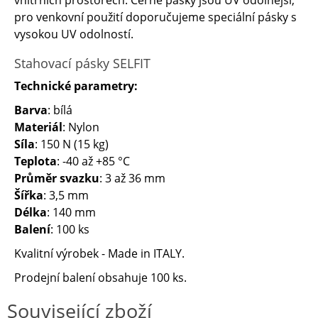
vnitřních prostorech. Černé pásky jsou UV odolnější,
pro venkovní použití doporučujeme speciální pásky s
vysokou UV odolností.
Stahovací pásky SELFIT
Technické parametry:
Barva
: bílá
Materiál
: Nylon
Síla
: 150 N (15 kg)
Teplota
: -40 až +85 °C
Průměr svazku
: 3 až 36 mm
Šířka
: 3,5 mm
Délka
: 140 mm
Balení
: 100 ks
Kvalitní výrobek - Made in ITALY.
Prodejní balení obsahuje 100 ks.
Související zboží