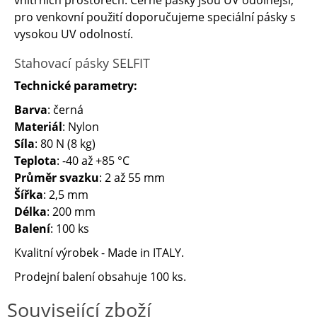
vnitřních prostorech. Černé pásky jsou UV odolnější,
pro venkovní použití doporučujeme speciální pásky s
vysokou UV odolností.
Stahovací pásky SELFIT
Technické parametry:
Barva
: černá
Materiál
: Nylon
Síla
: 80 N (8 kg)
Teplota
: -40 až +85 °C
Průměr svazku
: 2 až 55 mm
Šířka
: 2,5 mm
Délka
: 200 mm
Balení
: 100 ks
Kvalitní výrobek - Made in ITALY.
Prodejní balení obsahuje 100 ks.
Související zboží