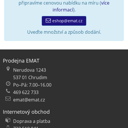
připravíme cenovou nabídku na míru (
více
informací
).
eshop@emat.cz
Uveďte množství a způsob dodání.
Prodejna EMAT
Nerudova 1243
537 01 Chrudim
Po–Pá: 7.00–16.00
469 622 733
emat@emat.cz
Internetový obchod
Doprava a platba