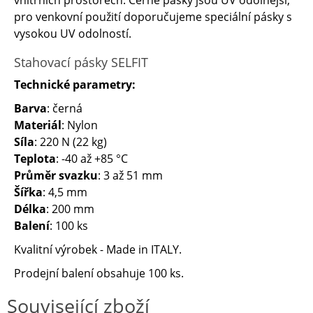
vnitřních prostorech. Černé pásky jsou UV odolnější,
pro venkovní použití doporučujeme speciální pásky s
vysokou UV odolností.
Stahovací pásky SELFIT
Technické parametry:
Barva
: černá
Materiál
: Nylon
Síla
: 220 N (22 kg)
Teplota
: -40 až +85 °C
Průměr svazku
: 3 až 51 mm
Šířka
: 4,5 mm
Délka
: 200 mm
Balení
: 100 ks
Kvalitní výrobek - Made in ITALY.
Prodejní balení obsahuje 100 ks.
Související zboží