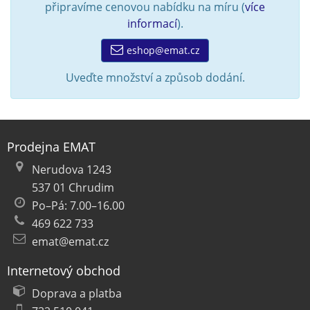
připravíme cenovou nabídku na míru (
více
informací
).
eshop@emat.cz
Uveďte množství a způsob dodání.
Prodejna EMAT
Nerudova 1243
537 01 Chrudim
Po–Pá: 7.00–16.00
469 622 733
emat@emat.cz
Internetový obchod
Doprava a platba