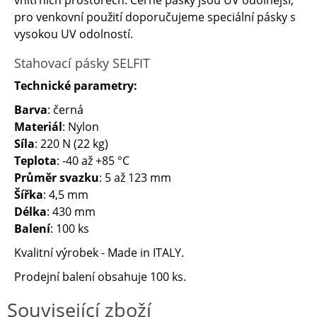
vnitřních prostorech. Černé pásky jsou UV odolnější,
pro venkovní použití doporučujeme speciální pásky s
vysokou UV odolností.
Stahovací pásky SELFIT
Technické parametry:
Barva
: černá
Materiál
: Nylon
Síla
: 220 N (22 kg)
Teplota
: -40 až +85 °C
Průměr svazku
: 5 až 123 mm
Šířka
: 4,5 mm
Délka
: 430 mm
Balení
: 100 ks
Kvalitní výrobek - Made in ITALY.
Prodejní balení obsahuje 100 ks.
Související zboží