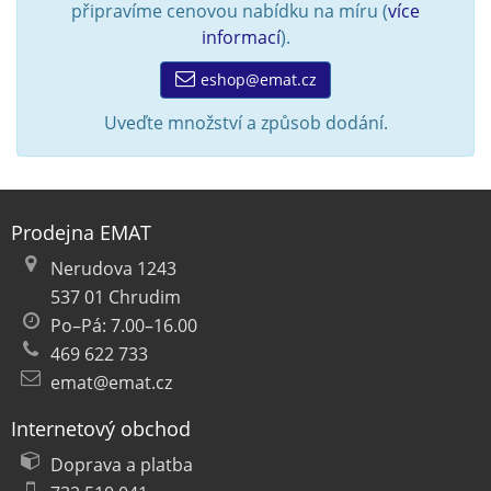
připravíme cenovou nabídku na míru (
více
informací
).
eshop@emat.cz
Uveďte množství a způsob dodání.
Prodejna EMAT
Nerudova 1243
537 01 Chrudim
Po–Pá: 7.00–16.00
469 622 733
emat@emat.cz
Internetový obchod
Doprava a platba