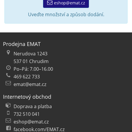
eshop@emat.cz
Uveďte množství a způsob dodání.
Prodejna EMAT
Nerudova 1243
537 01 Chrudim
Po–Pá: 7.00–16.00
469 622 733
emat@emat.cz
Internetový obchod
Doprava a platba
732 510 041
eshop@emat.cz
facebook.com/EMAT.cz