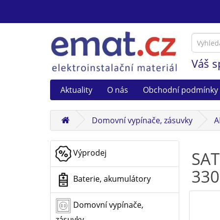
Váš s
Aktuality
O nás
Obchodní podmínky
Domovní vypínače, zásuvky
A
Výprodej
SAT
330
Baterie, akumulátory
Domovní vypínače,
zásuvky