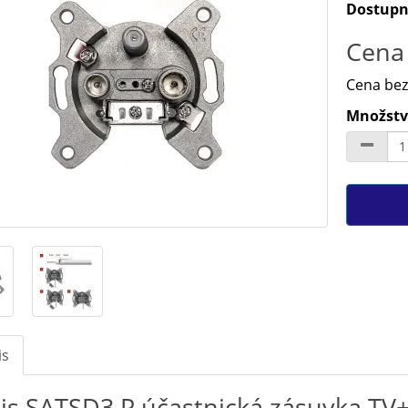
Dostupn
Cena 
Cena bez
Množství
is
is SATSD3.P účastnická zásuvka TV