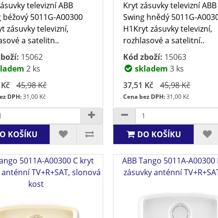
zásuvky televizní ABB
Kryt zásuvky televizní ABB
 béžový 5011G-A00300
Swing hnědý 5011G-A003
t zásuvky televizní,
H1Kryt zásuvky televizní,
asové a satelitn..
rozhlasové a satelitní..
boží:
15062
Kód zboží:
15063
ladem
2 ks
skladem
3 ks
 Kč
45,98 Kč
37,51 Kč
45,98 Kč
ez DPH:
31,00 Kč
Cena bez DPH:
31,00 Kč
O KOŠÍKU
DO KOŠÍKU
ango 5011A-A00300 C kryt
ABB Tango 5011A-A00300 
 anténní TV+R+SAT, slonová
zásuvky anténní TV+R+SAT,
kost