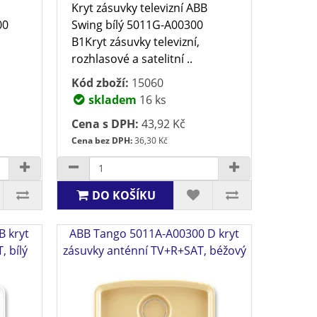
Kryt zásuvky televizní ABB
00
Swing bílý 5011G-A00300
B1Kryt zásuvky televizní,
rozhlasové a satelitní ..
Kód zboží:
15060
skladem
16 ks
Cena s DPH:
43,92 Kč
Cena bez DPH:
36,30 Kč
DO KOŠÍKU
B kryt
ABB Tango 5011A-A00300 D kryt
 bílý
zásuvky anténní TV+R+SAT, béžový