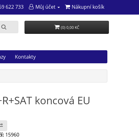
69 622 733
Můj účet
Nákupní košík
(0) 0,00 KČ
azy
Kontakty
V+R+SAT koncová EU
í:
15960