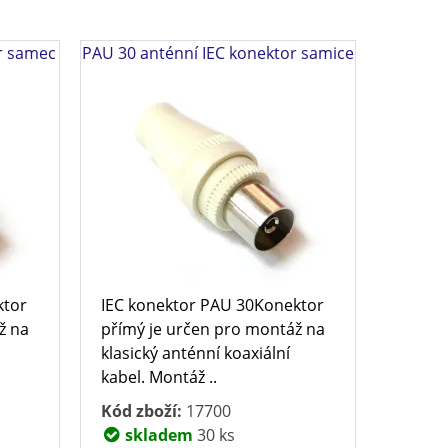
r samec
PAU 30 anténní IEC konektor samice
ktor
IEC konektor PAU 30Konektor
ž na
přímý je určen pro montáž na
klasický anténní koaxiální
kabel. Montáž ..
Kód zboží:
17700
skladem
30 ks