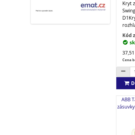
Kryt 
Swing
D1Kry
rozhl
Kód z
sk
37,51
Cena b
D
ABB T
zásuvky