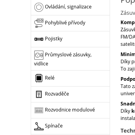
Ovládání, signalizace
Zásuv
Komple
Pohyblivé přívody
Zásuvk
FM/DAB
Pojistky
sateli
Minim
Průmyslové zásuvky,
Díky p
vidlice
To zaj
Relé
Podpo
Tato 
unive
Rozvaděče
Snadn
Rozvodnice modulové
Díky
k
instal
Spínače
Techn