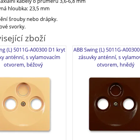
axiální kabely o průměru 3,6-6,8 mm
vná hloubka: 23,5 mm
ění šrouby nebo drápky.
ové svorky.
isející zboží
ng (L) 5011G-A00300 D1 kryt
ABB Swing (L) 5011G-A00300
ky anténní, s vylamovacím
zásuvky anténní, s vylam
otvorem, béžový
otvorem, hnědý