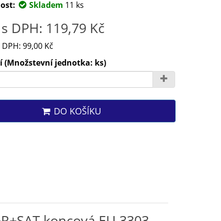
ost:
Skladem
11 ks
s DPH: 119,79 Kč
 DPH: 99,00 Kč
 (Množstevní jednotka: ks)
DO KOŠÍKU
+R+SAT koncová EU 3303