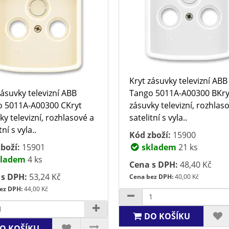
Kryt zásuvky televizní ABB
zásuvky televizní ABB
Tango 5011A-A00300 BKry
 5011A-A00300 CKryt
zásuvky televizní, rozhlas
ky televizní, rozhlasové a
satelitní s vyla..
tní s vyla..
Kód zboží:
15900
boží:
15901
skladem
21 ks
ladem
4 ks
Cena s DPH:
48,40 Kč
 s DPH:
53,24 Kč
Cena bez DPH:
40,00 Kč
ez DPH:
44,00 Kč
DO KOŠÍKU
O KOŠÍKU