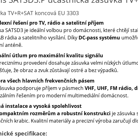
ka TV+R+SAT koncová EU 3303
xní řešení pro TV, rádio a satelitní příjem
a SATSD3 je ideální volbou pro domácnosti, které chtějí stabiln
 rádia a satelitního vysílání. Díky
DC-pass systému
umožňuj
tní anténě.
ální útlum pro maximální kvalitu signálu
reciznímu provedení dosahuje zásuvka velmi nízkých útlum
išťuje, že obraz a zvuk zůstávají ostré a bez výpadků.
ra všech hlavních frekvenčních pásem
zásuvka podporuje příjem v pásmech
VHF, UHF, FM rádio, dig
rzálním řešením pro moderní multimediální domácnost.
á instalace a vysoká spolehlivost
ompaktním rozměrům a robustní konstrukci
je zásuvka 
ačních krabic. Kvalitní materiály a precizní výroba zaručují dl
ické specifikace: