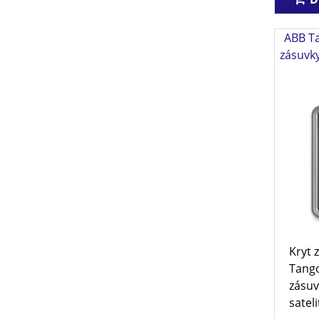
ABB T
zásuvky
Kryt 
Tango
zásuv
sateli