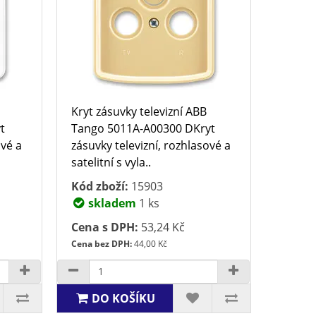
Kryt zásuvky televizní ABB
t
Tango 5011A-A00300 DKryt
ové a
zásuvky televizní, rozhlasové a
satelitní s vyla..
Kód zboží:
15903
skladem
1 ks
Cena s DPH:
53,24 Kč
Cena bez DPH:
44,00 Kč
DO KOŠÍKU