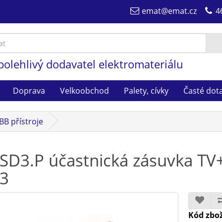
emat@emat.cz
4
polehlivý dodavatel elektromateriálu
Doprava
Velkoobchod
Palety, cívky
Časté dot
BB přístroje
SD3.P účastnická zásuvka T
3
Kód zbož