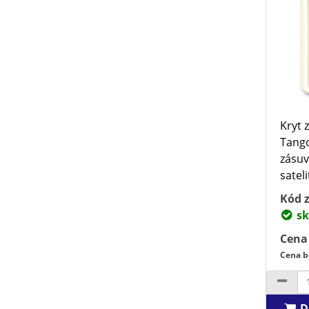
Kryt 
Tango
zásuv
sateli
Kód z
sk
Cena
Cena b
D