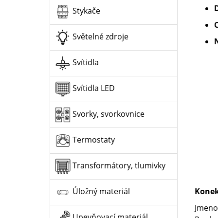
Stykače
C
Světelné zdroje
Svítidla
Svítidla LED
Svorky, svorkovnice
Termostaty
Transformátory, tlumivky
Konek
Úložný materiál
Jmeno
Upevňovací materiál