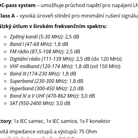
DC-pass system
– umožňuje průchod napětí pro napájení L
lass A
– vysoká úroveň stínění pro minimální rušení signálu
Nízký útlum v širokém frekvenčním spektru
:
Zpětný kanál (5-30 MHz):
2,5 dB
Band I (47-68 MHz):
1,8 dB
FM rádio (87,5-108 MHz):
2,5 dB
Digitální rádio (111-139 MHz):
2,5 dB (do 120 MHz)
VHF midband (120-174 MHz):
1,8 dB (od 150 MHz)
Band III (174-230 MHz):
1,8 dB
Superband (230-300 MHz):
1,8 dB
Hyperband (300-450 MHz):
2,0 dB
Band IV a V UHF (470-862 MHz):
3,0 dB
SAT (950-2400 MHz):
3,0 dB
tory
: 1x IEC samec, 1x IEC samice, 1x F konektor
vitá impedance vstupů a výstupů: 75 Ohm