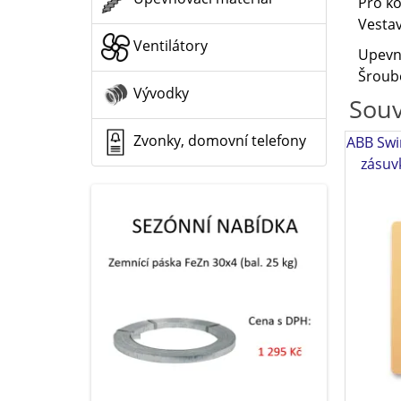
Pro ko
Vesta
Ventilátory
Upevn
Šroub
Vývodky
Souv
Zvonky, domovní telefony
ABB Swi
zásuv