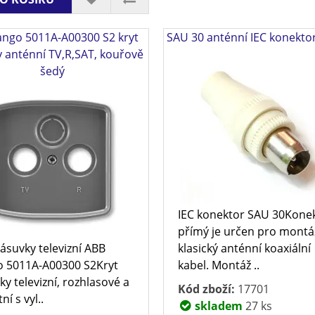
ango 5011A-A00300 S2 kryt
SAU 30 anténní IEC konekto
 anténní TV,R,SAT, kouřově
šedý
IEC konektor SAU 30Kone
přímý je určen pro montá
zásuvky televizní ABB
klasický anténní koaxiální
 5011A-A00300 S2Kryt
kabel. Montáž ..
ky televizní, rozhlasové a
Kód zboží:
17701
tní s vyl..
skladem
27 ks