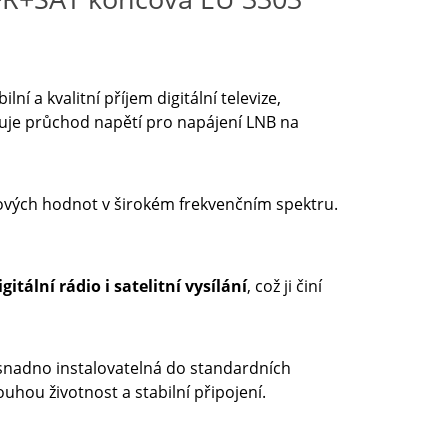
í a kvalitní příjem digitální televize,
e průchod napětí pro napájení LNB na
ových hodnot v širokém frekvenčním spektru.
itální rádio i satelitní vysílání
, což ji činí
snadno instalovatelná do standardních
ouhou životnost a stabilní připojení.