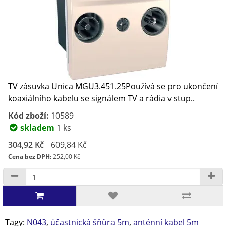
TV zásuvka Unica MGU3.451.25Používá se pro ukončení
koaxiálního kabelu se signálem TV a rádia v stup..
Kód zboží:
10589
skladem
1 ks
304,92 Kč
609,84 Kč
Cena bez DPH:
252,00 Kč
Tagy:
N043
,
účastnická šňůra 5m
,
anténní kabel 5m