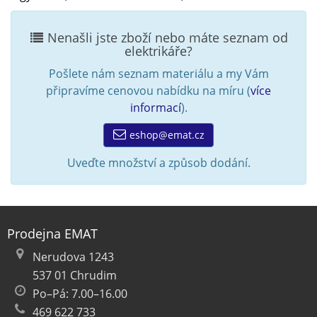
Nenašli jste zboží nebo máte seznam od
elektrikáře?
Pošlete nám seznam materiálu a my Vám
připravíme cenovou nabídku na míru (
více
informací
).
eshop@emat.cz
Uveďte množství a způsob dodání.
Prodejna EMAT
Nerudova 1243
537 01 Chrudim
Po–Pá: 7.00–16.00
469 622 733