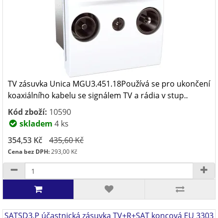
TV zásuvka Unica MGU3.451.18Používá se pro ukončení
koaxiálního kabelu se signálem TV a rádia v stup..
Kód zboží:
10590
skladem
4 ks
354,53 Kč
435,60 Kč
Cena bez DPH:
293,00 Kč
SATSD3.P účastnická zásuvka TV+R+SAT koncová EU 3303