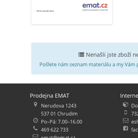
Nenašli jste zboží 
Pošlete nám seznam materiálu a my Vám p
Prodejna EMAT
Intern
Nerudova 1243
Do
537 01 Chrudim
73
Po–Pá: 7.00–16.00
es
469 622 733
fa
emat@emat.cz