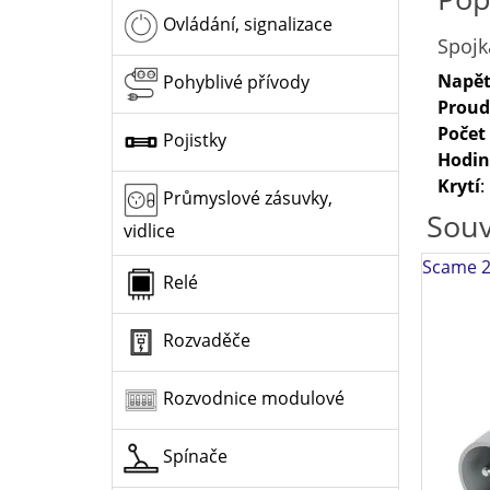
Ovládání, signalizace
Spojk
Napět
Pohyblivé přívody
Proud
Počet
Pojistky
Hodin
Krytí
:
Průmyslové zásuvky,
Souv
vidlice
Scame 2
Relé
Rozvaděče
Rozvodnice modulové
Spínače