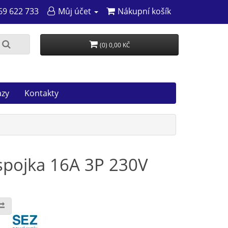
69 622 733
Můj účet
Nákupní košík
(0) 0,00 KČ
azy
Kontakty
spojka 16A 3P 230V
: