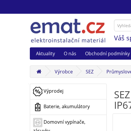
Váš s
Aktuality
O nás
Obchodní podmínky
Výrobce
SEZ
Průmyslové 
Výprodej
SEZ
IP6
Baterie, akumulátory
Domovní vypínače,
zásuvky