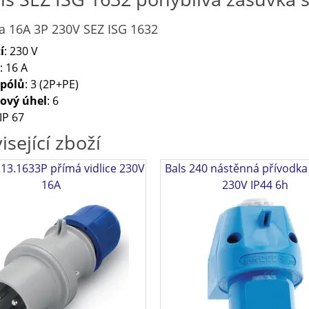
a 16A 3P 230V SEZ ISG 1632
í
: 230 V
: 16 A
 pólů
: 3 (2P+PE)
ový úhel
: 6
 IP 67
isející zboží
13.1633P přímá vidlice 230V
Bals 240 nástěnná přívodka
16A
230V IP44 6h