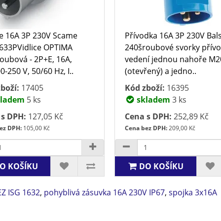
ce 16A 3P 230V Scame
Přívodka 16A 3P 230V Bal
633PVidlice OPTIMA
240šroubové svorky přív
oubová - 2P+E, 16A,
vedení jednou nahoře M2
-250 V, 50/60 Hz, I..
(otevřený) a jedno..
boží:
17405
Kód zboží:
16395
ladem
5 ks
skladem
3 ks
 s DPH:
127,05 Kč
Cena s DPH:
252,89 Kč
ez DPH:
105,00 Kč
Cena bez DPH:
209,00 Kč
O KOŠÍKU
DO KOŠÍKU
EZ ISG 1632
,
pohyblivá zásuvka 16A 230V IP67
,
spojka 3x16A