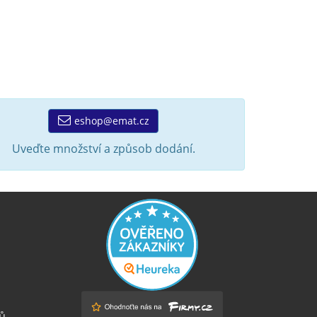
eshop@emat.cz
Uveďte množství a způsob dodání.
ů