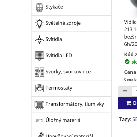
Stykače
Vidli
Světelné zdroje
213.1
bezšr
Svítidla
6h/200
Kód z
Svítidla LED
sk
Svorky, svorkovnice
Cena
Cena b
Termostaty
D
Transformátory, tlumivky
Tagy:
S
Úložný materiál
Upevňovací materiál