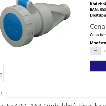
Kód zbož
EAN:
858
Dostupn
Cena 
Cena bez
Množství
is
is SEZ ISG 1632 pohyblivá zásuvka 