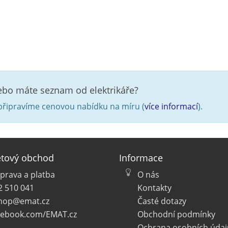
nebo máte seznam od elektrikáře?
řipravíme cenovou nabídku na míru (
více informací
).
etový obchod
Informace
prava a platba
O nás
2 510 041
Kontakty
hop@emat.cz
Časté dotazy
cebook.com/EMAT.cz
Obchodní podmínky
Ochrana osobních údaj