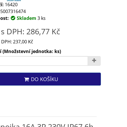
í:
16420
5007316474
ost:
Skladem
3 ks
s DPH: 286,77 Kč
 DPH: 237,00 Kč
 (Množstevní jednotka: ks)
DO KOŠÍKU
spojka 16A 3P 230V IP67 6h