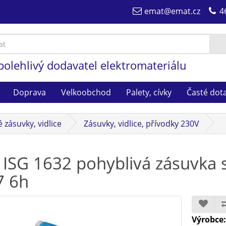
emat@emat.cz
4
polehlivý dodavatel elektromateriálu
Doprava
Velkoobchod
Palety, cívky
Časté dot
zásuvky, vidlice
Zásuvky, vidlice, přívodky 230V
 ISG 1632 pohyblivá zásuvka 
7 6h
Výrobce