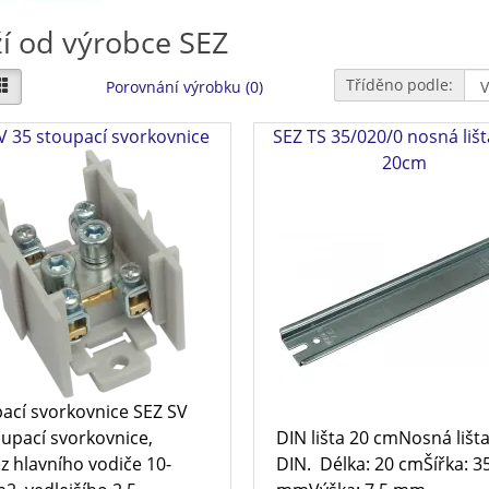
í od výrobce SEZ
Tříděno podle:
Porovnání výrobku (0)
V 35 stoupací svorkovnice
SEZ TS 35/020/0 nosná lišt
20cm
ací svorkovnice SEZ SV
upací svorkovnice,
DIN lišta 20 cmNosná lišt
z hlavního vodiče 10-
DIN. Délka: 20 cmŠířka: 3