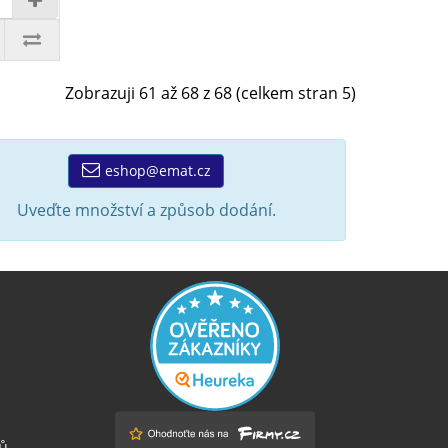
Zobrazuji 61 až 68 z 68 (celkem stran 5)
eshop@emat.cz
Uveďte množství a způsob dodání.
ů