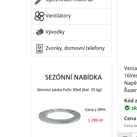
Ventilátory
Vývodky
Zvonky, domovní telefony
Vesta
16Ves
Napět
Řazen
Kód z
sk
Cena
Cena be