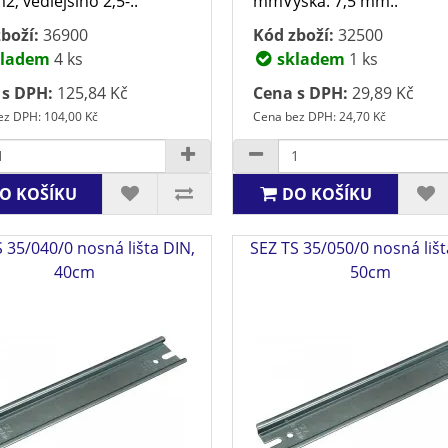
, vedlejšího 2,5-..
mmVýška: 7,5 mm..
boží:
36900
Kód zboží:
32500
ladem
4 ks
skladem
1 ks
 s DPH:
125,84 Kč
Cena s DPH:
29,89 Kč
ez DPH: 104,00 Kč
Cena bez DPH: 24,70 Kč
O KOŠÍKU
DO KOŠÍKU
 35/040/0 nosná lišta DIN,
SEZ TS 35/050/0 nosná lišt
40cm
50cm