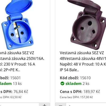
vná zásuvka SEZ VZ
Vestavná zásuvka SEZ VZ
tavná zásuvka 250V/16A.
48Vestavná zásuvka 48V/
í: 230 V Proud: 16 A
Napětí: 48 V Proud: 10 A K
í: 2P+PE K..
IP 54 Bale..
boží:
15601
Kód zboží:
15610
ladem
13 ks
skladem
2 ks
 s DPH:
76,84 Kč
Cena s DPH:
189,97 Kč
z DPH: 63,50 Kč
Cena bez DPH: 157,00 Kč