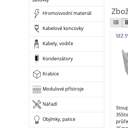
Zbož
Hromosvodní materiál
Kabelové koncovky
SEZ S
Kabely, vodiče
Kondenzátory
Krabice
Modulové přístroje
Nářadí
Stoup
35Sto
Objímky, patice
průře