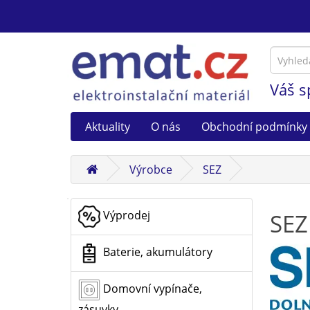
Váš s
Aktuality
O nás
Obchodní podmínky
Výrobce
SEZ
Výprodej
SEZ
Baterie, akumulátory
Domovní vypínače,
zásuvky