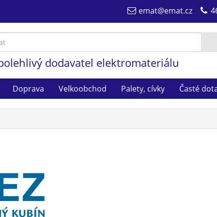
emat@emat.cz
4
polehlivý dodavatel elektromateriálu
Doprava
Velkoobchod
Palety, cívky
Časté dot