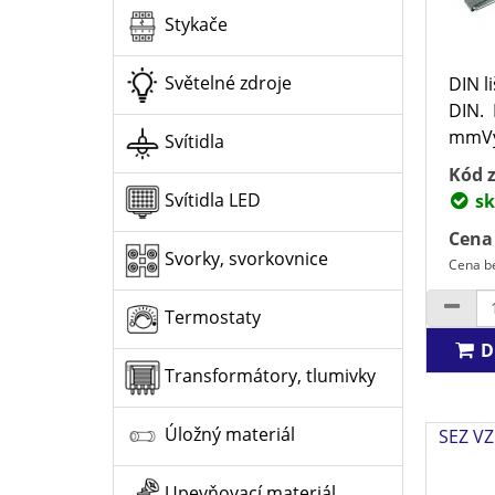
Stykače
Světelné zdroje
DIN l
DIN. 
mmVý
Svítidla
Kód z
Svítidla LED
sk
Cena
Svorky, svorkovnice
Cena be
Termostaty
D
Transformátory, tlumivky
Úložný materiál
SEZ VZ
Upevňovací materiál