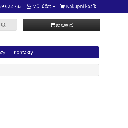
69 622 733
Můj účet
Nákupní košík
(0) 0,00 KČ
azy
Kontakty