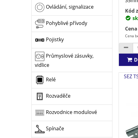
35mm2
Ovládání, signalizace
Kód z
sk
Pohyblivé přívody
Cena
Cena b
Pojistky
Průmyslové zásuvky,
D
vidlice
SEZ TS
Relé
Rozvaděče
Rozvodnice modulové
Spínače