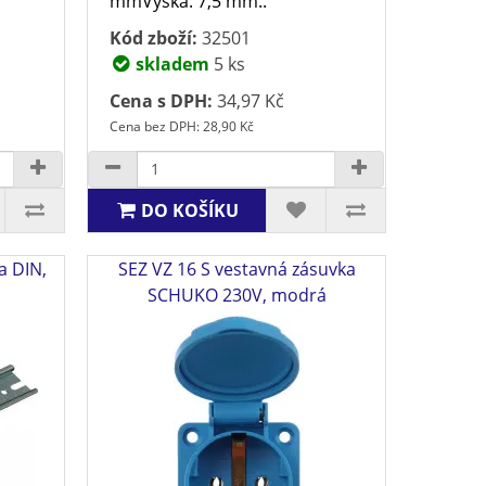
mmVýška: 7,5 mm..
Kód zboží:
32501
skladem
5 ks
Cena s DPH:
34,97 Kč
Cena bez DPH: 28,90 Kč
DO KOŠÍKU
a DIN,
SEZ VZ 16 S vestavná zásuvka
SCHUKO 230V, modrá