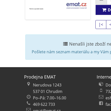
D
|<
Nenašli jste zboží 
Pošlete nám seznam materiálu a my Vám p
Prodejna EMAT
Intern
Nerudova 1243
Do
537 01 Chrudim
73
Po–Pá: 7.00–16.00
es
469 622 733
fa
emat@emat.cz