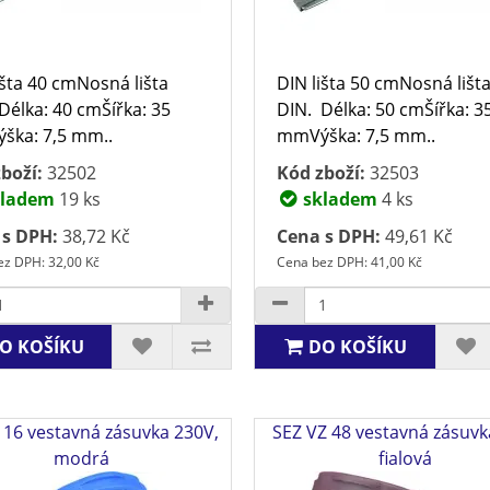
išta 40 cmNosná lišta
DIN lišta 50 cmNosná lišt
Délka: 40 cmŠířka: 35
DIN. Délka: 50 cmŠířka: 3
ška: 7,5 mm..
mmVýška: 7,5 mm..
boží:
32502
Kód zboží:
32503
ladem
19 ks
skladem
4 ks
 s DPH:
38,72 Kč
Cena s DPH:
49,61 Kč
z DPH: 32,00 Kč
Cena bez DPH: 41,00 Kč
O KOŠÍKU
DO KOŠÍKU
 16 vestavná zásuvka 230V,
SEZ VZ 48 vestavná zásuvk
modrá
fialová