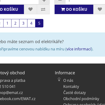
O KOŠÍKU
DO KOŠÍKU
<
1
2
3
4
5
nebo máte seznam od elektrikáře?
řipravíme cenovou nabídku na míru (
více informací
).
etový obchod
Informace
prava a platba
O nás
2 510 041
Kontakty
hop@emat.cz
Časté dotazy
cebook.com/EMAT.cz
Obchodní podmínky
Ochrana osobních údaj