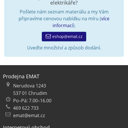
elektrikáře?
Pošlete nám seznam materiálu a my Vám
připravíme cenovou nabídku na míru (
více
informací
).
eshop@emat.cz
Uveďte množství a způsob dodání.
Prodejna EMAT
Nerudova 1243
537 01 Chrudim
Po–Pá: 7.00–16.00
469 622 733
emat@emat.cz
Internetový obchod