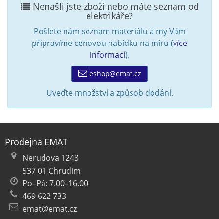
Nenašli jste zboží nebo máte seznam od
elektrikáře?
Pošlete nám seznam materiálu a my Vám
připravíme cenovou nabídku na míru (
více
informací
).
eshop@emat.cz
Uveďte množství a způsob dodání.
Prodejna EMAT
Nerudova 1243
537 01 Chrudim
Po–Pá: 7.00–16.00
469 622 733
emat@emat.cz