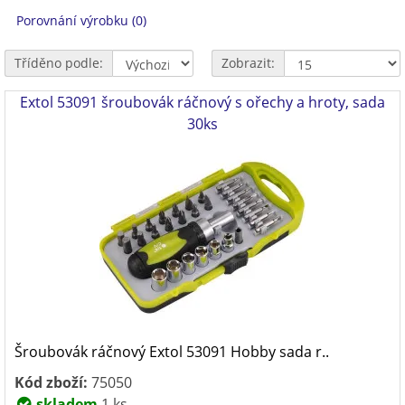
Porovnání výrobku (0)
Tříděno podle:
Zobrazit:
Extol 53091 šroubovák ráčnový s ořechy a hroty, sada
30ks
Šroubovák ráčnový Extol 53091 Hobby sada r..
Kód zboží:
75050
skladem
1 ks