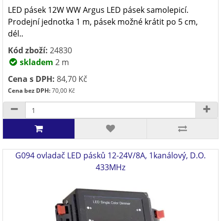
LED pásek 12W WW Argus LED pásek samolepicí.
Prodejní jednotka 1 m, pásek možné krátit po 5 cm,
dél..
Kód zboží:
24830
skladem
2 m
Cena s DPH:
84,70 Kč
Cena bez DPH:
70,00 Kč
G094 ovladač LED pásků 12-24V/8A, 1kanálový, D.O.
433MHz