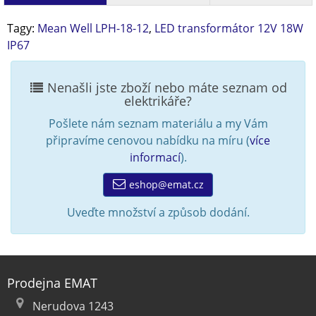
Tagy:
Mean Well LPH-18-12
,
LED transformátor 12V 18W
IP67
Nenašli jste zboží nebo máte seznam od
elektrikáře?
Pošlete nám seznam materiálu a my Vám
připravíme cenovou nabídku na míru (
více
informací
).
eshop@emat.cz
Uveďte množství a způsob dodání.
Prodejna EMAT
Nerudova 1243