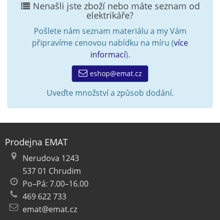
Nenašli jste zboží nebo máte seznam od
elektrikáře?
Pošlete nám seznam materiálu a my Vám
připravíme cenovou nabídku na míru (
více
informací
).
eshop@emat.cz
Uveďte množství a způsob dodání.
Prodejna EMAT
Nerudova 1243
537 01 Chrudim
Po–Pá: 7.00–16.00
469 622 733
emat@emat.cz