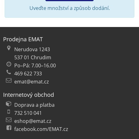
Uveďte množství a způsob dodání.
Prodejna EMAT
Nerudova 1243
537 01 Chrudim
Po–Pá: 7.00–16.00
469 622 733
emat@emat.cz
Internetový obchod
Doprava a platba
732 510 041
eshop@emat.cz
facebook.com/EMAT.cz