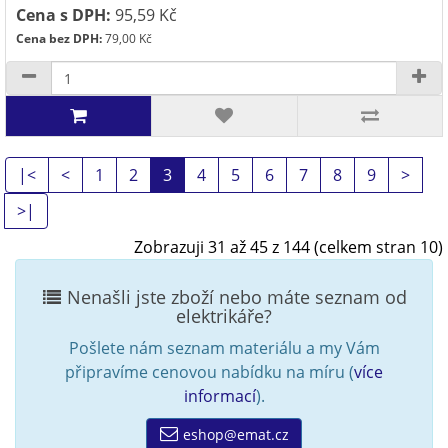
Cena s DPH:
95,59 Kč
Cena bez DPH:
79,00 Kč
|<
<
1
2
3
4
5
6
7
8
9
>
>|
Zobrazuji 31 až 45 z 144 (celkem stran 10)
Nenašli jste zboží nebo máte seznam od
elektrikáře?
Pošlete nám seznam materiálu a my Vám
připravíme cenovou nabídku na míru (
více
informací
).
eshop@emat.cz