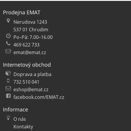
Prodejna EMAT
Nerudova 1243
537 01 Chrudim
Po–Pá: 7.00–16.00
469 622 733
emat@emat.cz
Internetový obchod
Doprava a platba
732 510 041
eshop@emat.cz
facebook.com/EMAT.cz
Informace
O nás
Kontakty