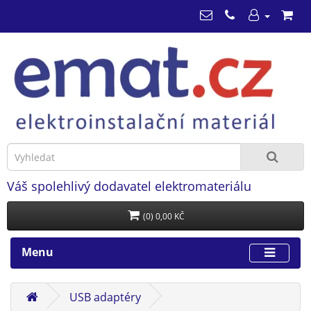
Váš spolehlivý dodavatel elektromateriálu
(0) 0,00 KČ
Menu
USB adaptéry