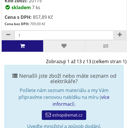
Kód zboží:
20175
skladem
7 ks
Cena s DPH:
857,89 Kč
Cena bez DPH:
709,00 Kč
Zobrazuji 1 až 13 z 13 (celkem stran 1)
Nenašli jste zboží nebo máte seznam od
elektrikáře?
Pošlete nám seznam materiálu a my Vám
připravíme cenovou nabídku na míru (
více
informací
).
eshop@emat.cz
Uveďte množství a způsob dodání.