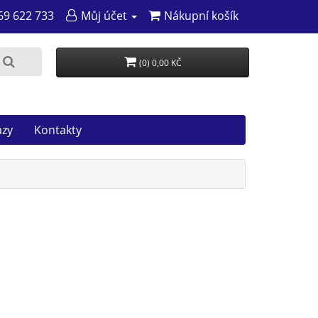
69 622 733
Můj účet
Nákupní košík
(0) 0,00 KČ
azy
Kontakty