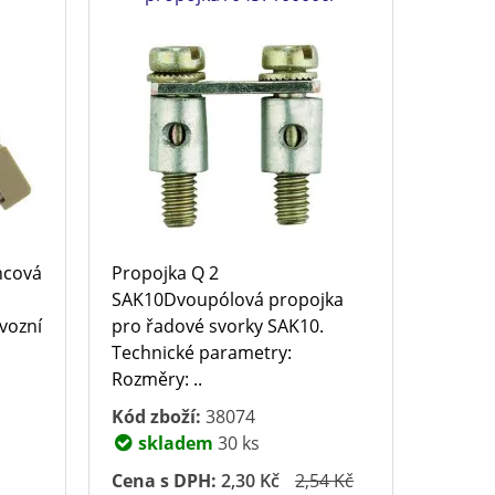
ncová
Propojka Q 2
SAK10Dvoupólová propojka
vozní
pro řadové svorky SAK10.
Technické parametry:
Rozměry: ..
Kód zboží:
38074
skladem
30 ks
Cena s DPH:
2,30 Kč
2,54 Kč