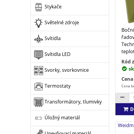
Stykače
Světelné zdroje
Bočni
řadov
Svítidla
Techn
teplot
Svítidla LED
Kód z
sk
Svorky, svorkovnice
Cena
Termostaty
Cena be
Transformátory, tlumivky
D
Úložný materiál
Weidmü
Upevňovací materiál