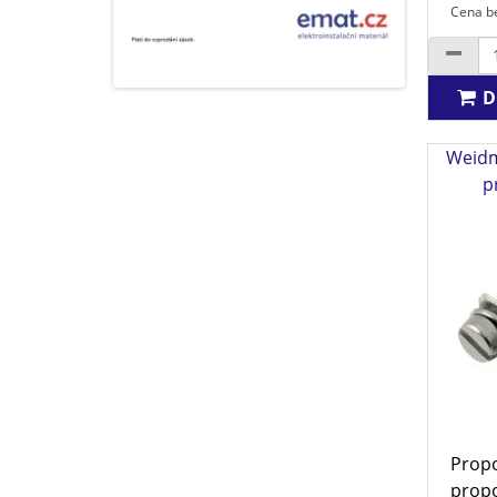
Cena be
D
Weidm
p
Propo
propo