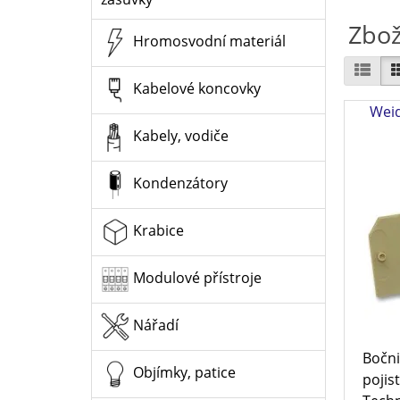
Zbož
Hromosvodní materiál
Kabelové koncovky
Weid
Kabely, vodiče
Kondenzátory
Krabice
Modulové přístroje
Nářadí
Bočni
Objímky, patice
pojis