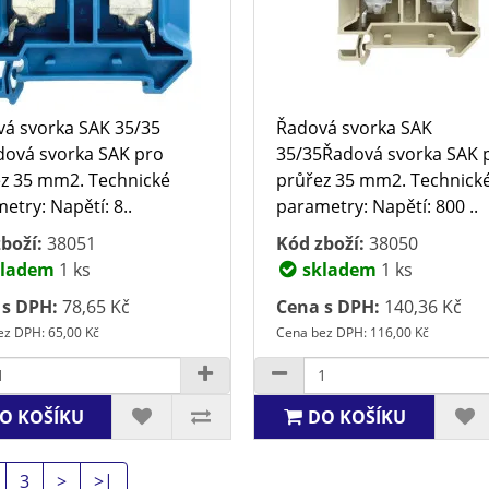
á svorka SAK 35/35
Řadová svorka SAK
ová svorka SAK pro
35/35Řadová svorka SAK 
z 35 mm2. Technické
průřez 35 mm2. Technick
etry: Napětí: 8..
parametry: Napětí: 800 ..
boží:
38051
Kód zboží:
38050
ladem
1 ks
skladem
1 ks
 s DPH:
78,65 Kč
Cena s DPH:
140,36 Kč
z DPH: 65,00 Kč
Cena bez DPH: 116,00 Kč
O KOŠÍKU
DO KOŠÍKU
3
>
>|