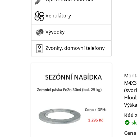
Ventilátory
Vývodky
Zvonky, domovní telefony
Montá
M4X3
(svor
Hloub
Výška:
Kód z
sk
Cena