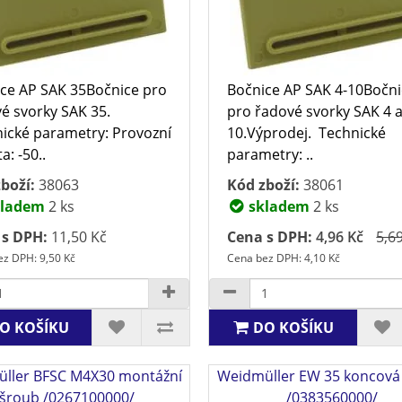
ce AP SAK 35Bočnice pro
Bočnice AP SAK 4-10Bočn
é svorky SAK 35.
pro řadové svorky SAK 4 
ické parametry: Provozní
10.Výprodej. Technické
a: -50..
parametry: ..
boží:
38063
Kód zboží:
38061
ladem
2 ks
skladem
2 ks
 s DPH:
11,50 Kč
Cena s DPH:
4,96 Kč
5,6
z DPH: 9,50 Kč
Cena bez DPH: 4,10 Kč
O KOŠÍKU
DO KOŠÍKU
ller BFSC M4X30 montážní
Weidmüller EW 35 koncová
šroub /0267100000/
/0383560000/