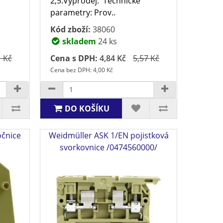
2,5.Výprodej. Technické
parametry: Prov..
Kód zboží:
38060
skladem
24 ks
1 Kč
Cena s DPH:
4,84 Kč
5,57 Kč
Cena bez DPH: 4,00 Kč
DO KOŠÍKU
očnice
Weidmüller ASK 1/EN pojistková
svorkovnice /0474560000/