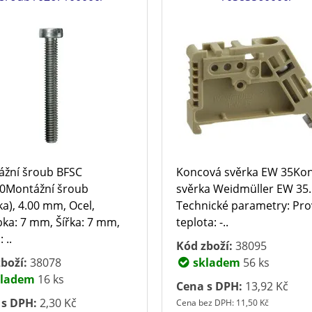
žní šroub BFSC
Koncová svěrka EW 35Ko
0Montážní šroub
svěrka Weidmüller EW 35.
ka), 4.00 mm, Ocel,
Technické parametry: Pro
ka: 7 mm, Šířka: 7 mm,
teplota: -..
 ..
Kód zboží:
38095
boží:
38078
skladem
56 ks
ladem
16 ks
Cena s DPH:
13,92 Kč
 s DPH:
2,30 Kč
Cena bez DPH: 11,50 Kč