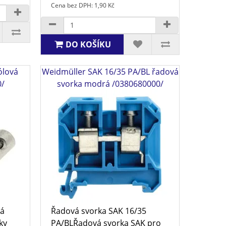
Cena bez DPH: 1,90 Kč
DO KOŠÍKU
ólová
Weidmüller SAK 16/35 PA/BL řadová
0/
svorka modrá /0380680000/
vá
Řadová svorka SAK 16/35
ky
PA/BLŘadová svorka SAK pro