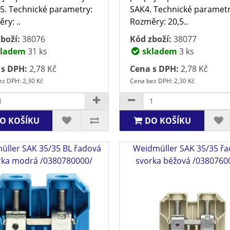
5. Technické parametry:
SAK4. Technické parametr
ry: ..
Rozměry: 20,5..
boží:
38076
Kód zboží:
38077
ladem
31 ks
skladem
3 ks
 s DPH:
2,78 Kč
Cena s DPH:
2,78 Kč
z DPH: 2,30 Kč
Cena bez DPH: 2,30 Kč
O KOŠÍKU
DO KOŠÍKU
üller SAK 35/35 BL řadová
Weidmüller SAK 35/35 ř
rka modrá /0380780000/
svorka béžová /0380760