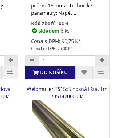
y:
průřez 16 mm2. Technické
parametry: Napětí..
Kód zboží:
38041
skladem
6 ks
Cena s DPH:
90,75 Kč
Cena bez DPH: 75,00 Kč
DO KOŠÍKU
adová
Weidmüller TS15x5 nosná lišta, 1m
000/
/0514200000/