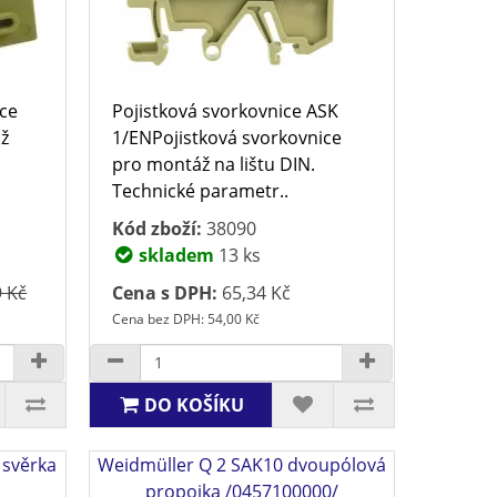
ice
Pojistková svorkovnice ASK
až
1/ENPojistková svorkovnice
pro montáž na lištu DIN.
Technické parametr..
Kód zboží:
38090
skladem
13 ks
9 Kč
Cena s DPH:
65,34 Kč
Cena bez DPH: 54,00 Kč
DO KOŠÍKU
 svěrka
Weidmüller Q 2 SAK10 dvoupólová
propojka /0457100000/