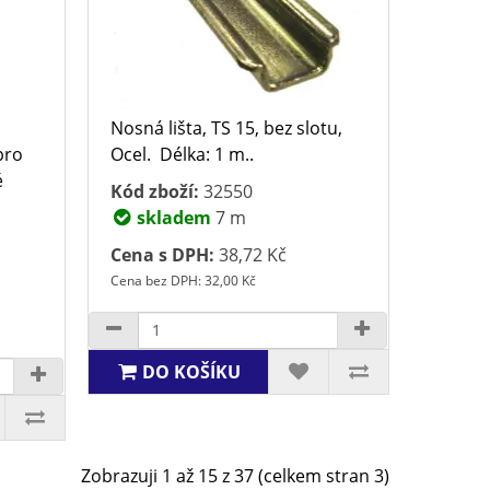
Nosná lišta, TS 15, bez slotu,
pro
Ocel. Délka: 1 m..
é
Kód zboží:
32550
skladem
7 m
Cena s DPH:
38,72 Kč
Cena bez DPH: 32,00 Kč
DO KOŠÍKU
Zobrazuji 1 až 15 z 37 (celkem stran 3)