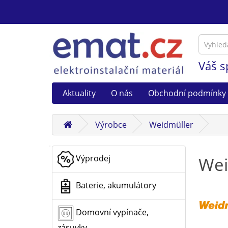
Váš s
Aktuality
O nás
Obchodní podmínky
Výrobce
Weidmüller
Výprodej
Wei
Baterie, akumulátory
Domovní vypínače,
zásuvky