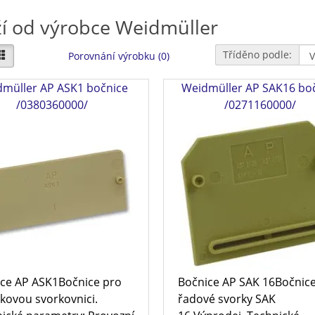
í od výrobce Weidmüller
Tříděno podle:
Porovnání výrobku (0)
müller AP ASK1 bočnice
Weidmüller AP SAK16 bo
/0380360000/
/0271160000/
ce AP ASK1Bočnice pro
Bočnice AP SAK 16Bočnic
tkovou svorkovnici.
řadové svorky SAK