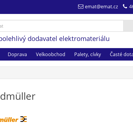
emat@emat.cz
4
polehlivý dodavatel elektromateriálu
Doprava
Velkoobchod
Palety, cívky
Časté dot
dmüller