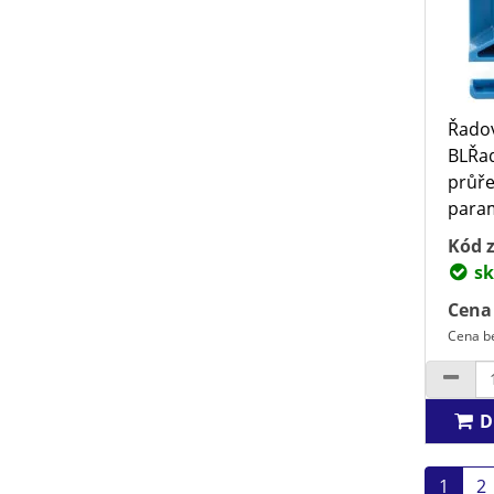
Řadov
BLŘad
průře
param
Kód z
sk
Cena
Cena be
D
1
2