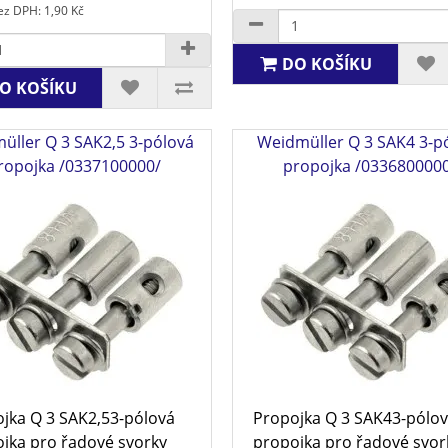
z DPH: 1,90 Kč
DO KOŠÍKU
O KOŠÍKU
üller Q 3 SAK2,5 3-pólová
Weidmüller Q 3 SAK4 3-p
ropojka /0337100000/
propojka /033680000
jka Q 3 SAK2,53-pólová
Propojka Q 3 SAK43-pólo
jka pro řadové svorky
propojka pro řadové svor