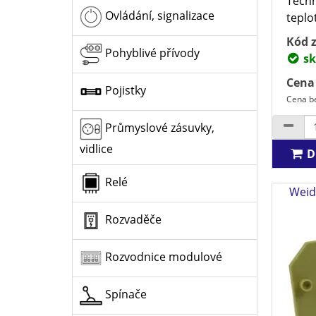
Techn
Ovládání, signalizace
teplot
Kód z
Pohyblivé přívody
sk
Cena
Pojistky
Cena be
Průmyslové zásuvky,
vidlice
D
Relé
Weid
Rozvaděče
Rozvodnice modulové
Spínače