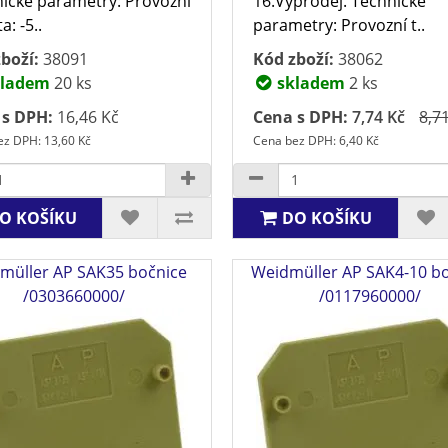
ické parametry: Provozní
16.Výprodej. Technické
a: -5..
parametry: Provozní t..
boží:
38091
Kód zboží:
38062
ladem
20 ks
skladem
2 ks
 s DPH:
16,46 Kč
Cena s DPH:
7,74 Kč
8,7
z DPH: 13,60 Kč
Cena bez DPH: 6,40 Kč
O KOŠÍKU
DO KOŠÍKU
müller AP SAK35 bočnice
Weidmüller AP SAK4-10 b
/0303660000/
/0117960000/