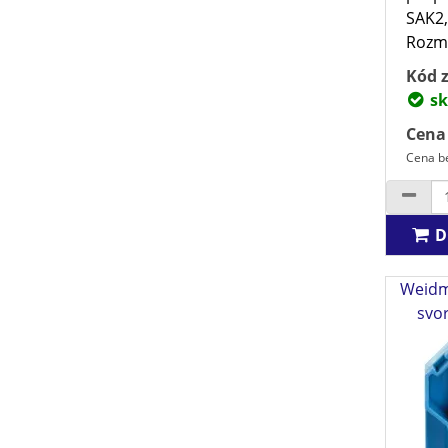
SAK2,
Rozmě
Kód z
sk
Cena
Cena be
D
Weidm
svo