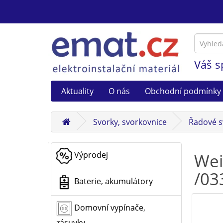
Váš s
Aktuality
O nás
Obchodní podmínky
Svorky, svorkovnice
Řadové s
Výprodej
Wei
/03
Baterie, akumulátory
Domovní vypínače,
zásuvky