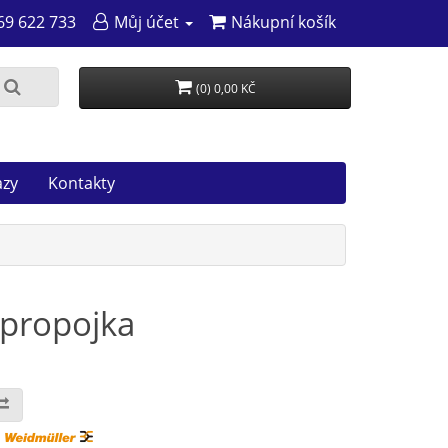
69 622 733
Můj účet
Nákupní košík
(0) 0,00 KČ
azy
Kontakty
 propojka
: