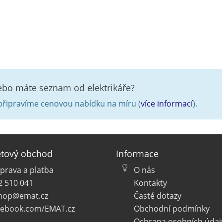
nebo máte seznam od elektrikáře?
řipravíme cenovou nabídku na míru (
více informací
).
etový obchod
Informace
prava a platba
O nás
2 510 041
Kontakty
hop@emat.cz
Časté dotazy
cebook.com/EMAT.cz
Obchodní podmínky
Ochrana osobních údaj