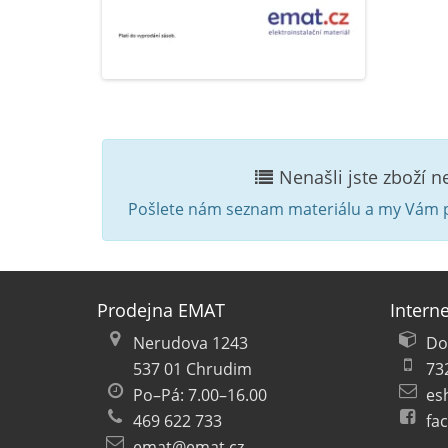
Nenašli jste zboží 
Pošlete nám seznam materiálu a my Vám p
Prodejna EMAT
Intern
Nerudova 1243
Do
537 01 Chrudim
73
Po–Pá: 7.00–16.00
es
469 622 733
fa
emat@emat.cz