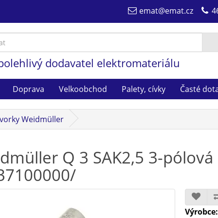
emat@emat.cz
4
polehlivý dodavatel elektromateriálu
Doprava
Velkoobchod
Palety, cívky
Časté dot
vorky Weidmüller
dmüller Q 3 SAK2,5 3-pólová
37100000/
Výrobce