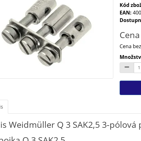
Kód zbož
EAN:
400
Dostupn
Cena 
Cena bez
Množství
is
is Weidmüller Q 3 SAK2,5 3-pólová 
pojka Q 3 SAK2,5