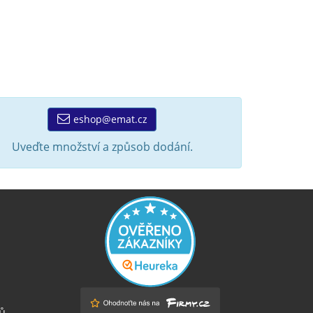
eshop@emat.cz
Uveďte množství a způsob dodání.
ů