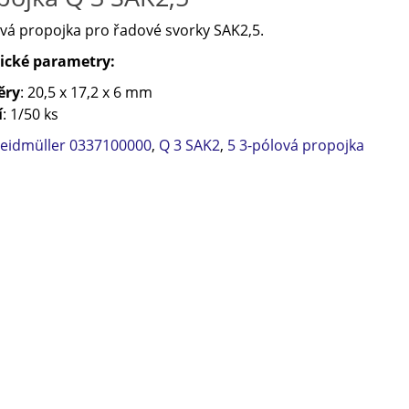
vá propojka pro řadové svorky SAK2,5.
ické parametry:
ěry
: 20,5 x 17,2 x 6 mm
í
: 1/50 ks
eidmüller 0337100000
,
Q 3 SAK2
,
5 3-pólová propojka