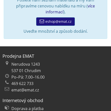
Pošlete nám seznam materiálu a my Vám
připravíme cenovou nabídku na míru (
více
informací
).
eshop@emat.cz
Uveďte množství a způsob dodání.
Prodejna EMAT
Nerudova 1243
537 01 Chrudim
Po–Pá: 7.00–16.00
469 622 733
emat@emat.cz
Internetový obchod
Doprava a platba