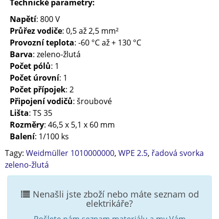
Technické parametry:
Napětí
: 800 V
Průřez vodiče
: 0,5 až 2,5 mm²
Provozní teplota
: -60 °C až + 130 °C
Barva
: zeleno-žlutá
Počet pólů
: 1
Počet úrovní
: 1
Počet přípojek
: 2
Připojení vodičů
: šroubové
Lišta
: TS 35
Rozměry
: 46,5 x 5,1 x 60 mm
Balení
: 1/100 ks
Tagy:
Weidmüller 1010000000
,
WPE 2.5
,
řadová svorka
zeleno-žlutá
Nenašli jste zboží nebo máte seznam od
elektrikáře?