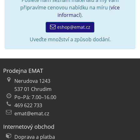
Pošlete nám seznam materiálu a my Vám
připravíme cenovou nabídku na míru (
více
informací
).
eshop@emat.cz
Uveďte množství a způsob dodání.
Prodejna EMAT
Nerudova 1243
537 01 Chrudim
Po–Pá: 7.00–16.00
469 622 733
emat@emat.cz
Internetový obchod
Doprava a platba