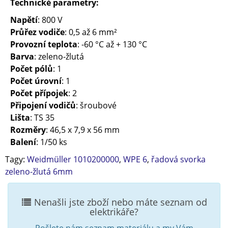
Technické parametry:
Napětí
: 800 V
Průřez vodiče
: 0,5 až 6 mm²
Provozní teplota
: -60 °C až + 130 °C
Barva
: zeleno-žlutá
Počet pólů
: 1
Počet úrovní
: 1
Počet přípojek
: 2
Připojení vodičů
: šroubové
Lišta
: TS 35
Rozměry
: 46,5 x 7,9 x 56 mm
Balení
: 1/50 ks
Tagy:
Weidmüller 1010200000
,
WPE 6
,
řadová svorka
zeleno-žlutá 6mm
Nenašli jste zboží nebo máte seznam od
elektrikáře?