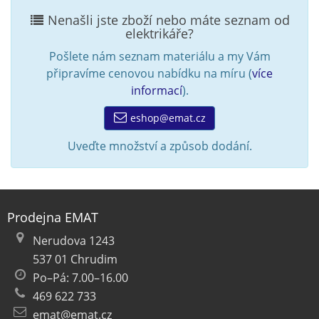
Nenašli jste zboží nebo máte seznam od
elektrikáře?
Pošlete nám seznam materiálu a my Vám
připravíme cenovou nabídku na míru (
více
informací
).
eshop@emat.cz
Uveďte množství a způsob dodání.
Prodejna EMAT
Nerudova 1243
537 01 Chrudim
Po–Pá: 7.00–16.00
469 622 733
emat@emat.cz