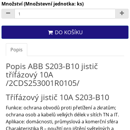
Množství (Množstevní jednotka: ks)
DO KOŠÍKU
Popis
Popis ABB S203-B10 jistič
třífázový 10A
/2CDS253001R0105/
Třífázový jistič 10A S203-B10
Funkce: ochrana obvodů proti přetížení a zkratům;
ochrana osob a kabelů velkých délek v sítích TN a IT.
Aplikace: domácnosti, průmyslová a komerční sféra
Charakteristika B – použití pro jištění světelných a