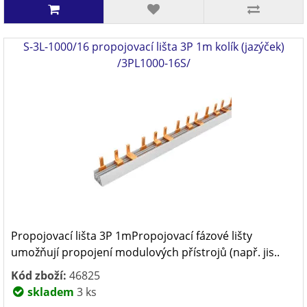
S-3L-1000/16 propojovací lišta 3P 1m kolík (jazýček)
/3PL1000-16S/
Propojovací lišta 3P 1mPropojovací fázové lišty
umožňují propojení modulových přístrojů (např. jis..
Kód zboží:
46825
skladem
3 ks