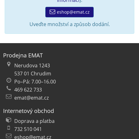
informací
).
eshop@emat.cz
Uveďte množství a způsob dodání.
Prodejna EMAT
Nerudova 1243
537 01 Chrudim
Po–Pá: 7.00–16.00
469 622 733
emat@emat.cz
Internetový obchod
Doprava a platba
732 510 041
eshop@emat.cz