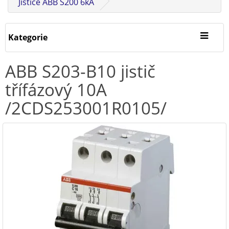
Jističe ABB S200 6kA
Kategorie
ABB S203-B10 jistič
třífázový 10A
/2CDS253001R0105/