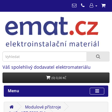
Váš spolehlivý dodavatel elektromateriálu
(0) 0,00 KČ
Menu
Modulové přístroje