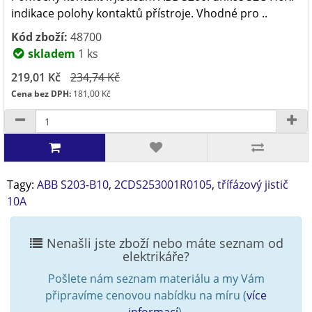
indikace polohy kontaktů přístroje. Vhodné pro ..
Kód zboží:
48700
skladem
1 ks
219,01 Kč
234,74 Kč
Cena bez DPH:
181,00 Kč
Tagy:
ABB S203-B10
,
2CDS253001R0105
,
třífázový jistič
10A
Nenašli jste zboží nebo máte seznam od
elektrikáře?
Pošlete nám seznam materiálu a my Vám
připravíme cenovou nabídku na míru (
více