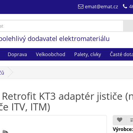
emat@emat.cz
4
polehlivý dodavatel elektromateriálu
Doprava
Velkoobchod
Palety, cívky
Časté dot
ičů
 Retrofit KT3 adaptér jističe 
iče ITV, ITM)
Výrobce