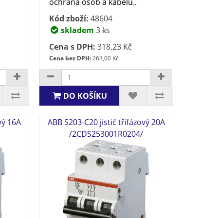
ochrana osob a kabelů..
Kód zboží:
48604
skladem
3 ks
Cena s DPH:
318,23 Kč
Cena bez DPH:
263,00 Kč
DO KOŠÍKU
vý 16A
ABB S203-C20 jistič třífázový 20A
/2CDS253001R0204/