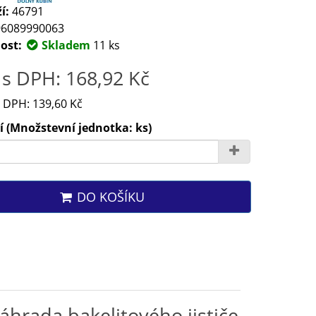
í:
46791
6089990063
ost:
Skladem
11 ks
s DPH: 168,92 Kč
 DPH: 139,60 Kč
 (Množstevní jednotka: ks)
DO KOŠÍKU
náhrada bakelitového jističe