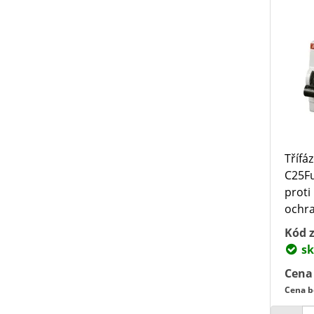
Třífá
C25F
proti
ochra
Kód z
sk
Cena
Cena b