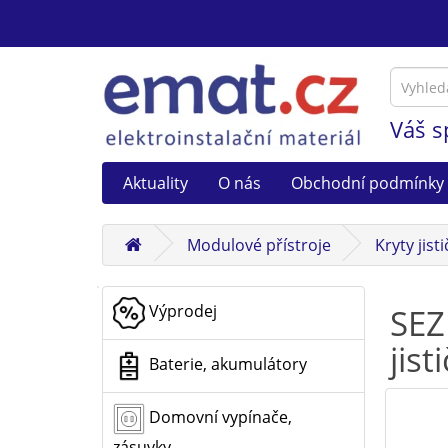
Váš s
Aktuality
O nás
Obchodní podmínky
Modulové přístroje
Kryty jist
Výprodej
SEZ
jist
Baterie, akumulátory
Domovní vypínače,
zásuvky