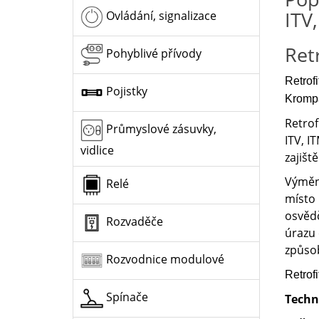
ITV,
Ovládání, signalizace
Ret
Pohyblivé přívody
Retrof
Pojistky
Krompa
Retrof
Průmyslové zásuvky,
ITV, I
vidlice
zajišt
Výměna
Relé
místo 
osvědč
Rozvaděče
úrazu
způsob
Rozvodnice modulové
Retrofi
Spínače
Techn