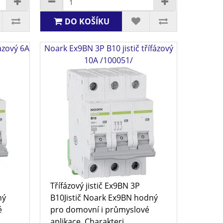
DO KOŠÍKU
ázový 6A
Noark Ex9BN 3P B10 jistič třífázový
10A /100051/
Třífázový jistič Ex9BN 3P
ný
B10Jistič Noark Ex9BN hodný
é
pro domovní i průmyslové
aplikace. Charakteri..