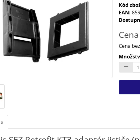
Kód zbož
EAN:
859
Dostupn
Cena 
Cena bez
Množství
is
is SEZ Retrofit KT3 adaptér jističe (