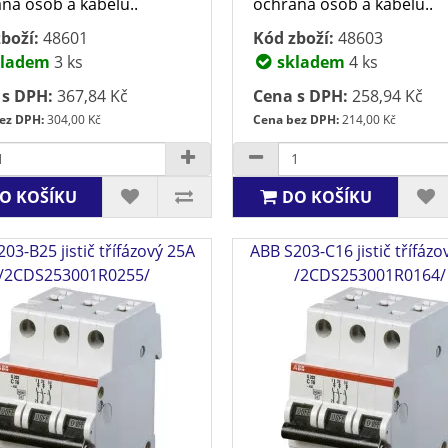
na osob a kabelů..
ochrana osob a kabelů..
boží:
48601
Kód zboží:
48603
ladem
3 ks
skladem
4 ks
 s DPH:
367,84 Kč
Cena s DPH:
258,94 Kč
ez DPH:
304,00 Kč
Cena bez DPH:
214,00 Kč
O KOŠÍKU
DO KOŠÍKU
03-B25 jistič třífázový 25A
ABB S203-C16 jistič třífázo
/2CDS253001R0255/
/2CDS253001R0164/