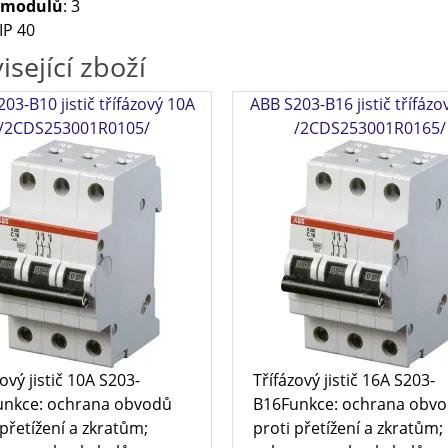
 modulů
: 3
 IP 40
isející zboží
03-B10 jistič třífázový 10A
ABB S203-B16 jistič třífázo
/2CDS253001R0105/
/2CDS253001R0165/
ový jistič 10A S203-
Třífázový jistič 16A S203-
unkce: ochrana obvodů
B16Funkce: ochrana obv
 přetížení a zkratům;
proti přetížení a zkratům;