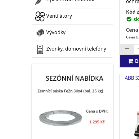
ochra
Kód z
Ventilátory
sk
Cena
Vývodky
Cena b
Zvonky, domovní telefony
D
ABB S2