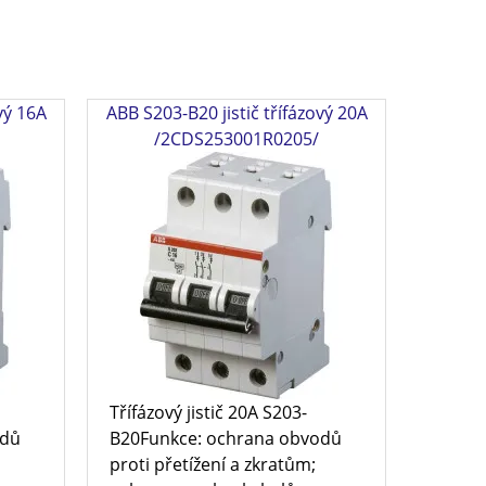
vý 16A
ABB S203-B20 jistič třífázový 20A
/2CDS253001R0205/
Třífázový jistič 20A S203-
odů
B20Funkce: ochrana obvodů
proti přetížení a zkratům;