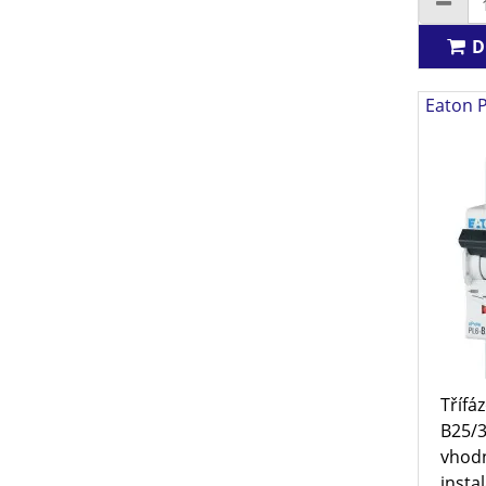
D
Eaton P
Třífáz
B25/3
vhod
instal