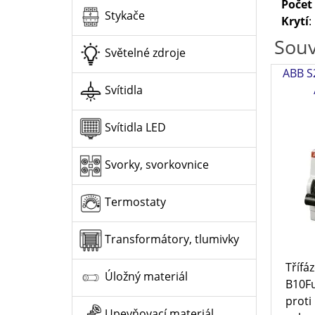
Počet
Stykače
Krytí
:
Souv
Světelné zdroje
ABB S2
Svítidla
Svítidla LED
Svorky, svorkovnice
Termostaty
Transformátory, tlumivky
Třífáz
Úložný materiál
B10F
proti
Upevňovací materiál