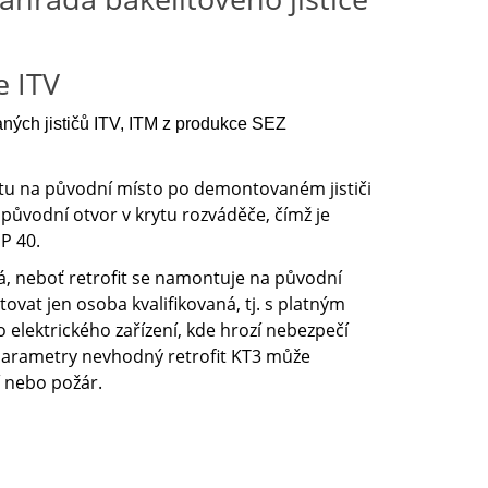
e ITV
ných jističů ITV, ITM z produkce SEZ
itu na původní místo po demontovaném jističi
í původní otvor v krytu rozváděče, čímž je
P 40.
há, neboť retrofit se namontuje na původní
vat jen osoba kvalifikovaná, tj. s platným
 elektrického zařízení, kde hrozí nebezpečí
arametry nevhodný retrofit KT3 může
í nebo požár.