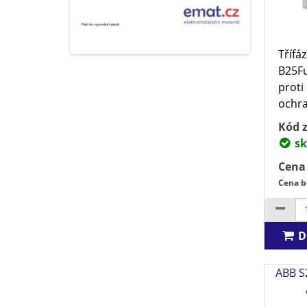
Třífáz
B25F
proti
ochra
Kód z
sk
Cena
Cena b
D
ABB S2