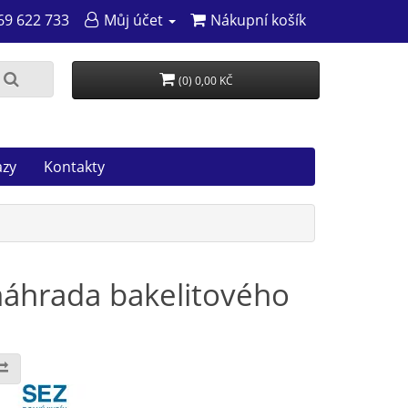
69 622 733
Můj účet
Nákupní košík
(0) 0,00 KČ
azy
Kontakty
(náhrada bakelitového
: