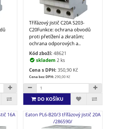
Třífázový jistič C20A S203-
odů
C20Funkce: ochrana obvodů
proti přetížení a zkratům;
ochrana odporových a..
Kód zboží:
48621
skladem
2 ks
Cena s DPH:
350,90 Kč
Cena bez DPH:
290,00 Kč
DO KOŠÍKU
stič 16A
Eaton PL6-B20/3 třífázový jistič 20A
/286590/