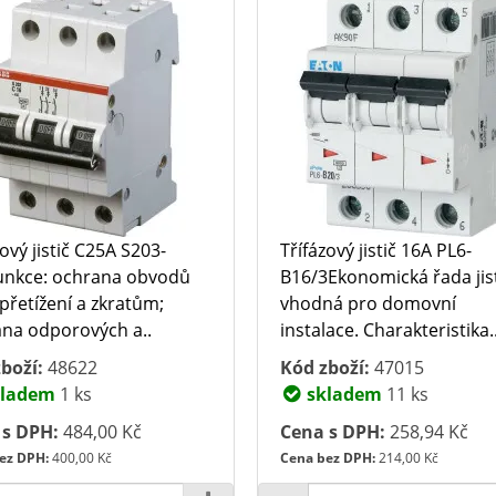
zový jistič C25A S203-
Třífázový jistič 16A PL6-
unkce: ochrana obvodů
B16/3Ekonomická řada jis
 přetížení a zkratům;
vhodná pro domovní
na odporových a..
instalace. Charakteristika.
boží:
48622
Kód zboží:
47015
ladem
1 ks
skladem
11 ks
 s DPH:
484,00 Kč
Cena s DPH:
258,94 Kč
ez DPH:
400,00 Kč
Cena bez DPH:
214,00 Kč