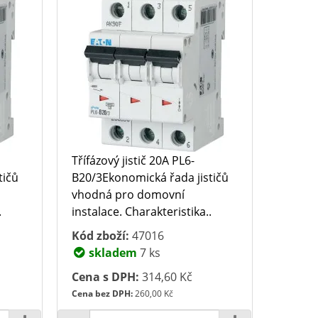
Třífázový jistič 20A PL6-
tičů
B20/3Ekonomická řada jističů
vhodná pro domovní
.
instalace. Charakteristika..
Kód zboží:
47016
skladem
7 ks
Cena s DPH:
314,60 Kč
Cena bez DPH:
260,00 Kč