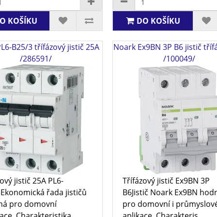
O KOŠÍKU
DO KOŠÍKU
L6-B25/3 třífázový jistič 25A
Noark Ex9BN 3P B6 jistič tříf
/286591/
/100049/
ový jistič 25A PL6-
Třífázový jistič Ex9BN 3P
Ekonomická řada jističů
B6Jistič Noark Ex9BN hod
ná pro domovní
pro domovní i průmyslov
ace. Charakteristika..
aplikace. Charakteris..