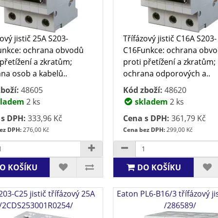
ový jistič 25A S203-
Třífázový jistič C16A S203-
unkce: ochrana obvodů
C16Funkce: ochrana obv
 přetížení a zkratům;
proti přetížení a zkratům;
na osob a kabelů..
ochrana odporových a..
boží:
48605
Kód zboží:
48620
ladem
2 ks
skladem
2 ks
 s DPH:
333,96 Kč
Cena s DPH:
361,79 Kč
ez DPH:
276,00 Kč
Cena bez DPH:
299,00 Kč
O KOŠÍKU
DO KOŠÍKU
03-C25 jistič třífázový 25A
Eaton PL6-B16/3 třífázový ji
/2CDS253001R0254/
/286589/