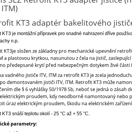
 ITM)
rofit KT3 adaptér bakelitového jistič
it KT3 je montážní přípravek pro snadné nahrazení dříve
používa
chy n.p.
it KT3je složen ze základny pro mechanické upevnění retrof
TM a plastovou krytkou, nasunutou z čela na jistič, zaslepujíc
ěno předepsané krytí před nebezpečným dotykem živé části I
 vadného jističe ITV, ITM za retrofit KT3 je zcela jednoduc
po demontovaném jističi ITV, ITM. Retrofit KT3 může namonto
ením dle § 6 vyhlášky 50/1978 Sb, neboť se jedná o zásah do
 elektrickým proudem, kdy neodborně namontovaný nebo p
it úraz elektrickým proudem, škodu na elektrickém zařízen
t KT3 snáší teplotu okolí - 25 °C až + 55 °C.
ické parametry: