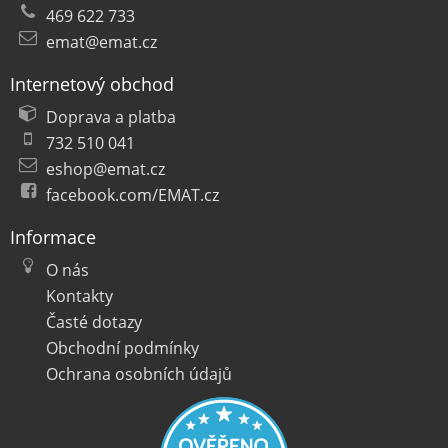
469 622 733
emat@emat.cz
Internetový obchod
Doprava a platba
732 510 041
eshop@emat.cz
facebook.com/EMAT.cz
Informace
O nás
Kontakty
Časté dotazy
Obchodní podmínky
Ochrana osobních údajů