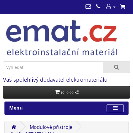
Váš spolehlivý dodavatel elektromateriálu
(0) 0,00 KČ
Menu
Modulové přístroje