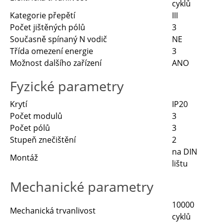
cyklů
Kategorie přepětí
III
Počet jištěných pólů
3
Současně spínaný N vodič
NE
Třída omezení energie
3
Možnost dalšího zařízení
ANO
Fyzické parametry
Krytí
IP20
Počet modulů
3
Počet pólů
3
Stupeň znečištění
2
na DIN
Montáž
lištu
Mechanické parametry
10000
Mechanická trvanlivost
cyklů