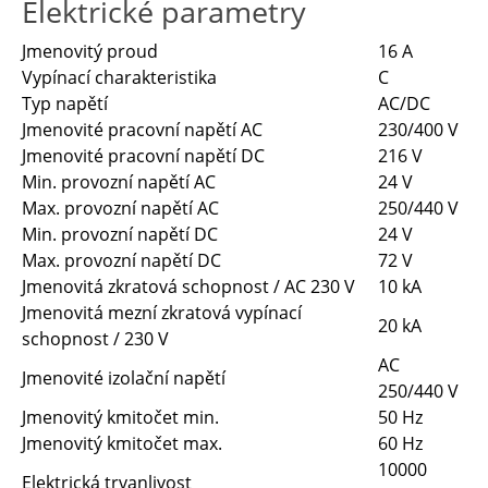
Elektrické parametry
Jmenovitý proud
16 A
Vypínací charakteristika
C
Typ napětí
AC/DC
Jmenovité pracovní napětí AC
230/400 V
Jmenovité pracovní napětí DC
216 V
Min. provozní napětí AC
24 V
Max. provozní napětí AC
250/440 V
Min. provozní napětí DC
24 V
Max. provozní napětí DC
72 V
Jmenovitá zkratová schopnost / AC 230 V
10 kA
Jmenovitá mezní zkratová vypínací
20 kA
schopnost / 230 V
AC
Jmenovité izolační napětí
250/440 V
Jmenovitý kmitočet min.
50 Hz
Jmenovitý kmitočet max.
60 Hz
10000
Elektrická trvanlivost