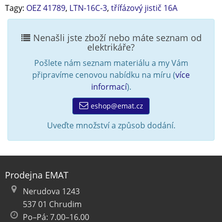
Tagy:
OEZ 41789
,
LTN-16C-3
,
třífázový jistič 16A
Nenašli jste zboží nebo máte seznam od
elektrikáře?
Pošlete nám seznam materiálu a my Vám
připravíme cenovou nabídku na míru (
více
informací
).
eshop@emat.cz
Uveďte množství a způsob dodání.
Prodejna EMAT
Nerudova 1243
537 01 Chrudim
Po–Pá: 7.00–16.00