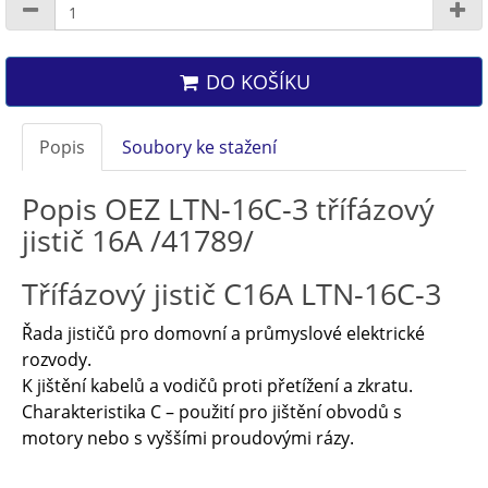
DO KOŠÍKU
Popis
Soubory ke stažení
Popis OEZ LTN-16C-3 třífázový
jistič 16A /41789/
Třífázový jistič C16A LTN-16C-3
Řada jističů pro domovní a průmyslové elektrické
rozvody.
K jištění kabelů a vodičů proti přetížení a zkratu.
Charakteristika C – použití pro jištění obvodů s
motory nebo s vyššími proudovými rázy.