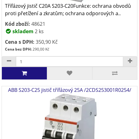
Třífázový jistič C20A S203-C20Funkce: ochrana obvodů
proti přetížení a zkratům; ochrana odporových a..
Kód zboží:
48621
skladem
2 ks
Cena s DPH:
350,90 Kč
Cena bez DPH:
290,00 Kč
ABB S203-C25 jistič třífázový 25A /2CDS253001R0254/