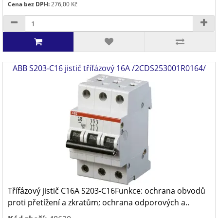
Cena bez DPH:
276,00 Kč
ABB S203-C16 jistič třífázový 16A /2CDS253001R0164/
Třífázový jistič C16A S203-C16Funkce: ochrana obvodů
proti přetížení a zkratům; ochrana odporových a..