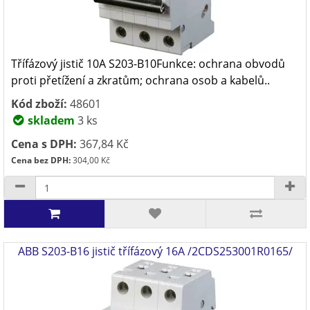
Třífázový jistič 10A S203-B10Funkce: ochrana obvodů
proti přetížení a zkratům; ochrana osob a kabelů..
Kód zboží:
48601
skladem
3 ks
Cena s DPH:
367,84 Kč
Cena bez DPH:
304,00 Kč
ABB S203-B16 jistič třífázový 16A /2CDS253001R0165/