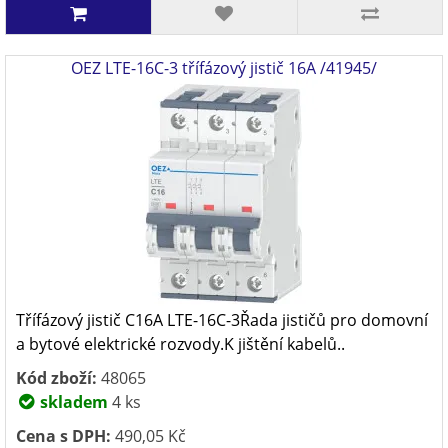
OEZ LTE-16C-3 třífázový jistič 16A /41945/
Třífázový jistič C16A LTE-16C-3Řada jističů pro domovní
a bytové elektrické rozvody.K jištění kabelů..
Kód zboží:
48065
skladem
4 ks
Cena s DPH:
490,05 Kč