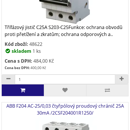
Třífázový jistič C25A S203-C25Funkce: ochrana obvodů
proti přetížení a zkratům; ochrana odporových a..
Kód zboží:
48622
skladem
1 ks
Cena s DPH:
484,00 Kč
Cena bez DPH:
400,00 Kč
ABB F204 AC-25/0,03 čtyřpólový proudový chránič 25A
30mA /2CSF204001R1250/