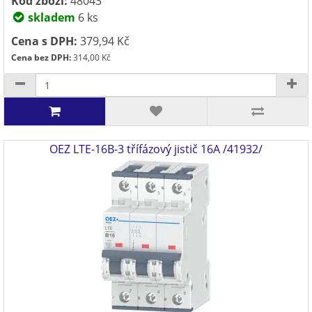
Kód zboží:
48043
skladem
6 ks
Cena s DPH:
379,94 Kč
Cena bez DPH:
314,00 Kč
OEZ LTE-16B-3 třífázový jistič 16A /41932/