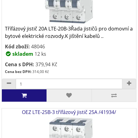
Třífázový jistič 20A LTE-20B-3Řada jističů pro domovní a
bytové elektrické rozvody.K jištění kabelů ..
Kód zboží:
48046
skladem
12 ks
Cena s DPH:
379,94 Kč
Cena bez DPH:
314,00 Kč
OEZ LTE-25B-3 třífázový jistič 25A /41934/