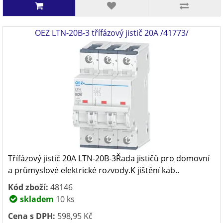
OEZ LTN-20B-3 třífázový jistič 20A /41773/
Třífázový jistič 20A LTN-20B-3Řada jističů pro domovní
a průmyslové elektrické rozvody.K jištění kab..
Kód zboží:
48146
skladem
10 ks
Cena s DPH:
598,95 Kč