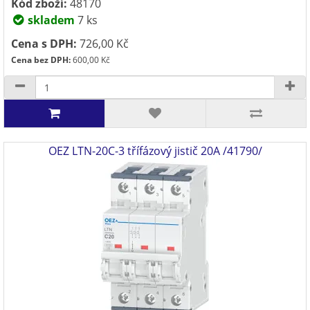
Kód zboží:
48170
skladem
7 ks
Cena s DPH:
726,00 Kč
Cena bez DPH:
600,00 Kč
OEZ LTN-20C-3 třífázový jistič 20A /41790/