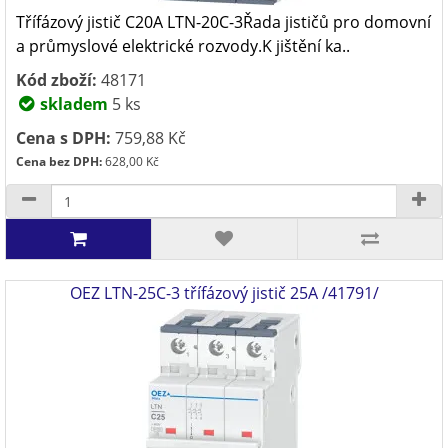
Třífázový jistič C20A LTN-20C-3Řada jističů pro domovní
a průmyslové elektrické rozvody.K jištění ka..
Kód zboží:
48171
skladem
5 ks
Cena s DPH:
759,88 Kč
Cena bez DPH:
628,00 Kč
OEZ LTN-25C-3 třífázový jistič 25A /41791/