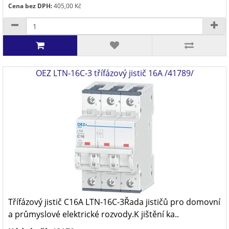
Cena bez DPH:
405,00 Kč
OEZ LTN-16C-3 třífázový jistič 16A /41789/
Třífázový jistič C16A LTN-16C-3Řada jističů pro domovní
a průmyslové elektrické rozvody.K jištění ka..