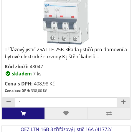
Třífázový jistič 25A LTE-25B-3Řada jističů pro domovní a
bytové elektrické rozvody.K jištění kabelů ..
Kód zboží:
48047
skladem
7 ks
Cena s DPH:
408,98 Kč
Cena bez DPH:
338,00 Kč
OEZ LTN-16B-3 třífázový jistič 16A /41772/