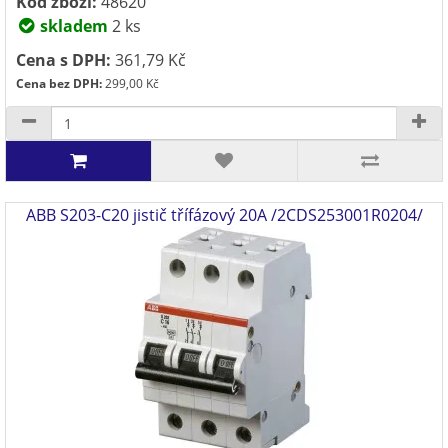
Kód zboží:
48620
skladem
2 ks
Cena s DPH:
361,79 Kč
Cena bez DPH:
299,00 Kč
ABB S203-C20 jistič třífázový 20A /2CDS253001R0204/