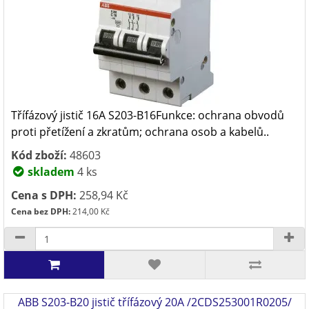
Třífázový jistič 16A S203-B16Funkce: ochrana obvodů
proti přetížení a zkratům; ochrana osob a kabelů..
Kód zboží:
48603
skladem
4 ks
Cena s DPH:
258,94 Kč
Cena bez DPH:
214,00 Kč
ABB S203-B20 jistič třífázový 20A /2CDS253001R0205/