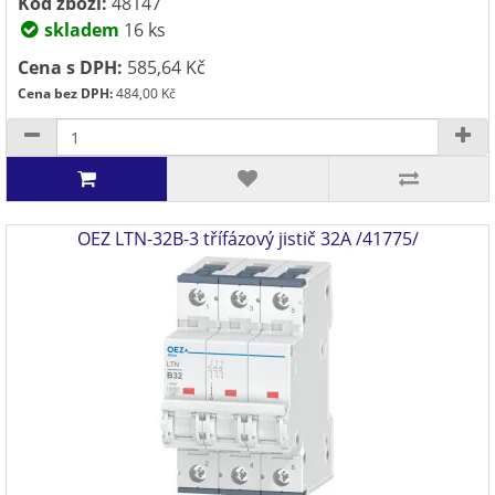
Kód zboží:
48147
skladem
16 ks
Cena s DPH:
585,64 Kč
Cena bez DPH:
484,00 Kč
OEZ LTN-32B-3 třífázový jistič 32A /41775/