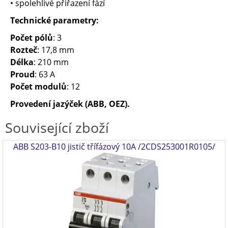
• spolehlivé přiřazení fází
Technické parametry:
Počet pólů
: 3
Rozteč
: 17,8 mm
Délka
: 210 mm
Proud
: 63 A
Počet modulů
: 12
Provedení jazýček
(ABB, OEZ).
Související zboží
ABB S203-B10 jistič třífázový 10A /2CDS253001R0105/