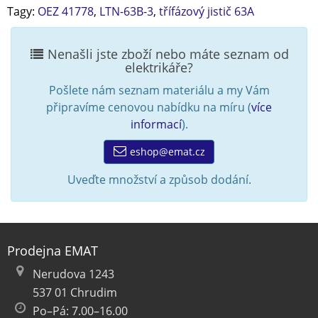
Tagy:
OEZ 41778
,
LTN-63B-3
,
třífázový jistič 63A
Nenašli jste zboží nebo máte seznam od
elektrikáře?
Pošlete nám seznam materiálu a my Vám
připravíme cenovou nabídku na míru (
více
informací
).
eshop@emat.cz
Uveďte množství a způsob dodání.
Prodejna EMAT
Nerudova 1243
537 01 Chrudim
Po–Pá: 7.00–16.00