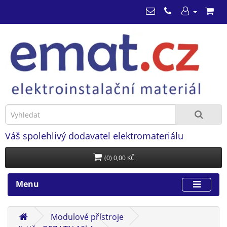
Váš spolehlivý dodavatel elektromateriálu
(0) 0,00 KČ
Menu
Modulové přístroje