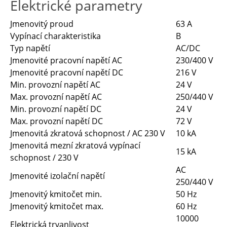
Elektrické parametry
Jmenovitý proud
63 A
Vypínací charakteristika
B
Typ napětí
AC/DC
Jmenovité pracovní napětí AC
230/400 V
Jmenovité pracovní napětí DC
216 V
Min. provozní napětí AC
24 V
Max. provozní napětí AC
250/440 V
Min. provozní napětí DC
24 V
Max. provozní napětí DC
72 V
Jmenovitá zkratová schopnost / AC 230 V
10 kA
Jmenovitá mezní zkratová vypínací
15 kA
schopnost / 230 V
AC
Jmenovité izolační napětí
250/440 V
Jmenovitý kmitočet min.
50 Hz
Jmenovitý kmitočet max.
60 Hz
10000
Elektrická trvanlivost