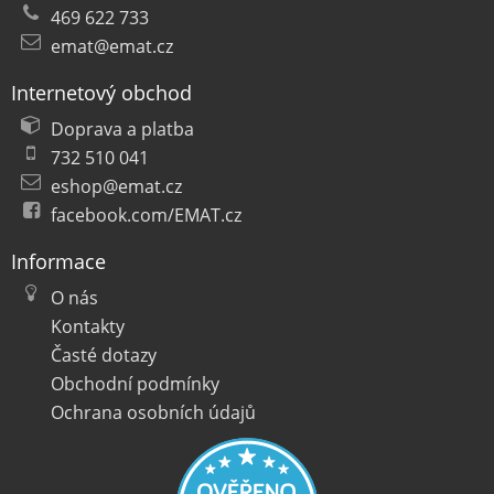
469 622 733
emat@emat.cz
Internetový obchod
Doprava a platba
732 510 041
eshop@emat.cz
facebook.com/EMAT.cz
Informace
O nás
Kontakty
Časté dotazy
Obchodní podmínky
Ochrana osobních údajů