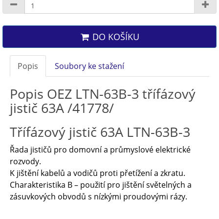
DO KOŠÍKU
Popis
Soubory ke stažení
Popis OEZ LTN-63B-3 třífázový
jistič 63A /41778/
Třífázový jistič 63A LTN-63B-3
Řada jističů pro domovní a průmyslové elektrické
rozvody.
K jištění kabelů a vodičů proti přetížení a zkratu.
Charakteristika B – použití pro jištění světelných a
zásuvkových obvodů s nízkými proudovými rázy.