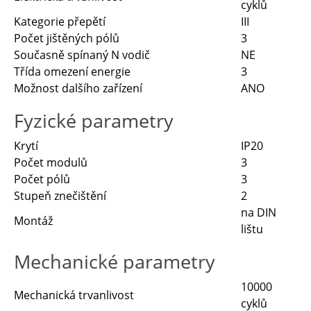
cyklů
Kategorie přepětí
III
Počet jištěných pólů
3
Současně spínaný N vodič
NE
Třída omezení energie
3
Možnost dalšího zařízení
ANO
Fyzické parametry
Krytí
IP20
Počet modulů
3
Počet pólů
3
Stupeň znečištění
2
na DIN
Montáž
lištu
Mechanické parametry
10000
Mechanická trvanlivost
cyklů