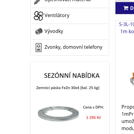
D
Ventilátory
S-3L-1
Vývodky
1m kol
Zvonky, domovní telefony
Propo
1mPro
umožň
modul