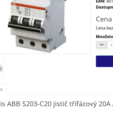
EAN:
401
Dostupn
Cena 
Cena bez
Množství
is
is ABB S203-C20 jistič třífázový 2