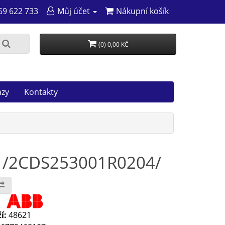
69 622 733
Můj účet
Nákupní košík
(0) 0,00 KČ
azy
Kontakty
0A /2CDS253001R0204/
:
í:
48621