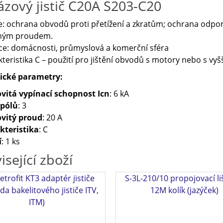
fázový jistič C20A S203-C20
: ochrana obvodů proti přetížení a zkratům; ochrana odpor
ným proudem.
ce: domácnosti, průmyslová a komerční sféra
teristika C – použití pro jištění obvodů s motory nebo s vy
ické parametry:
vitá vypínací schopnost Icn
: 6 kA
 pólů
: 3
vitý proud
: 20 A
kteristika
: C
í
: 1 ks
isející zboží
etrofit KT3 adaptér jističe
S-3L-210/10 propojovací li
da bakelitového jističe ITV,
12M kolík (jazýček)
ITM)