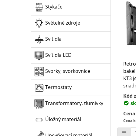
Stykače
Světelné zdroje
Svítidla
Svítidla LED
Retro
bakel
Svorky, svorkovnice
KT3 j
snadn
Termostaty
Kód z
sk
Transformátory, tlumivky
Cena
Úložný materiál
Cena b
Upevňovací materiál