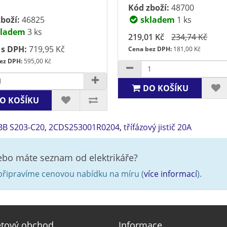
Kód zboží:
48700
boží:
46825
skladem
1 ks
ladem
3 ks
219,01 Kč
234,74 Kč
 s DPH:
719,95 Kč
Cena bez DPH:
181,00 Kč
ez DPH:
595,00 Kč
DO KOŠÍKU
O KOŠÍKU
BB S203-C20
,
2CDS253001R0204
,
třífázový jistič 20A
nebo máte seznam od elektrikáře?
řipravíme cenovou nabídku na míru (
více informací
).
etový obchod
Informace