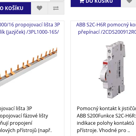
DO KOŠÍKU
O KOŠÍKU
000/16 propojovací lišta 3P
ABB S2C-H6R pomocný kon
ík (jazýček) /3PL1000-16S/
přepínací /2CDS200912R
jovací lišta 3P
Pomocný kontakt k jistič
pojovací fázové lišty
ABB S200Funkce S2C-H6R
ují propojení
indikace polohy kontaktů
ových přístrojů (např.
přístroje. Vhodné pro ..