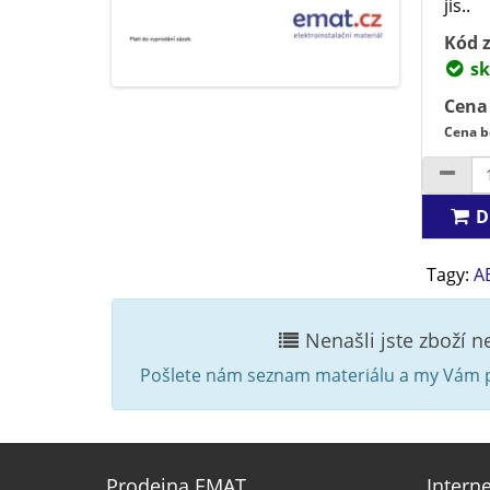
jis..
Kód z
sk
Cena
Cena b
D
Tagy:
A
Nenašli jste zboží 
Pošlete nám seznam materiálu a my Vám p
Prodejna EMAT
Intern