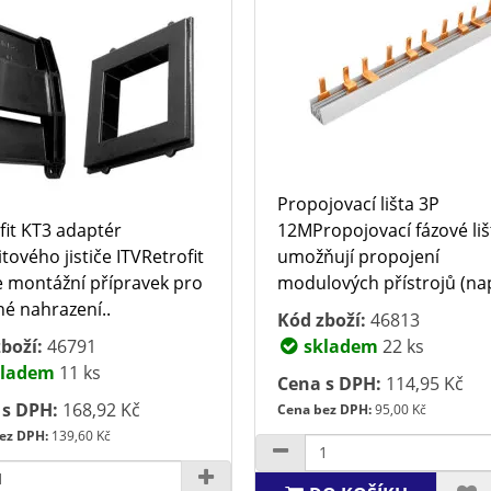
Propojovací lišta 3P
fit KT3 adaptér
12MPropojovací fázové liš
itového jističe ITVRetrofit
umožňují propojení
e montážní přípravek pro
modulových přístrojů (např
é nahrazení..
Kód zboží:
46813
boží:
46791
skladem
22 ks
ladem
11 ks
Cena s DPH:
114,95 Kč
 s DPH:
168,92 Kč
Cena bez DPH:
95,00 Kč
ez DPH:
139,60 Kč