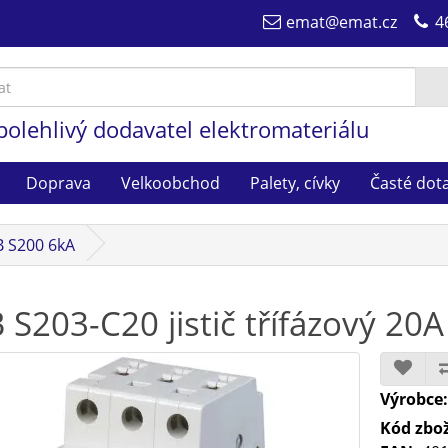
emat@emat.cz
4
polehlivý dodavatel elektromateriálu
Doprava
Velkoobchod
Palety, cívky
Časté dot
BB S200 6kA
 S203-C20 jistič třífázový 2
Výrobce
Kód zbož