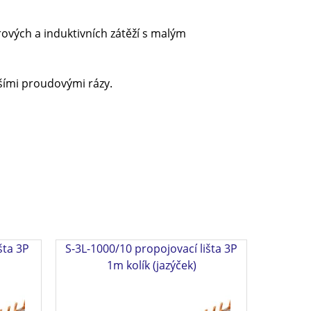
ových a induktivních zátěží s malým
ššími proudovými rázy.
šta 3P
S-3L-1000/10 propojovací lišta 3P
1m kolík (jazýček)