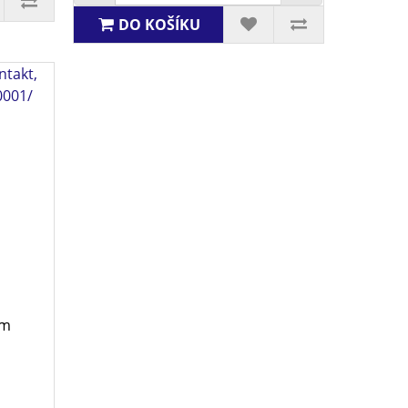
DO KOŠÍKU
takt,
0001/
ům
: