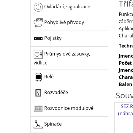
Tří
Ovládání, signalizace
Funkce
záběr
Pohyblivé přívody
Aplika
Charak
Pojistky
Techn
Průmyslové zásuvky,
Jmeno
vidlice
Počet
Jmeno
Relé
Chara
Balen
Rozvaděče
Souv
SEZ R
Rozvodnice modulové
(náhra
Spínače