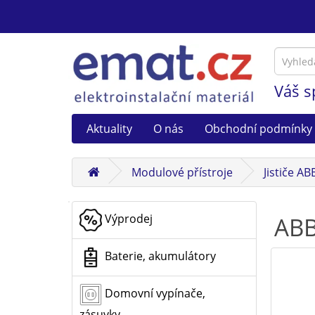
Váš s
Aktuality
O nás
Obchodní podmínky
Modulové přístroje
Jističe A
Výprodej
ABB
Baterie, akumulátory
Domovní vypínače,
zásuvky