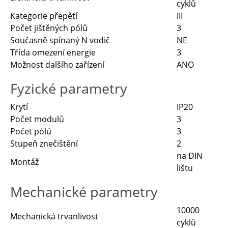
cyklů
Kategorie přepětí
III
Počet jištěných pólů
3
Současně spínaný N vodič
NE
Třída omezení energie
3
Možnost dalšího zařízení
ANO
Fyzické parametry
Krytí
IP20
Počet modulů
3
Počet pólů
3
Stupeň znečištění
2
na DIN
Montáž
lištu
Mechanické parametry
10000
Mechanická trvanlivost
cyklů