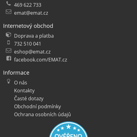
469 622 733
emat@emat.cz
Internetový obchod
Doprava a platba
732 510 041
eshop@emat.cz
facebook.com/EMAT.cz
Informace
O nás
Kontakty
Časté dotazy
Obchodní podmínky
Ochrana osobních údajů