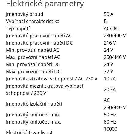
Elektrické parametry
Jmenovitý proud
50 A
Vypínací charakteristika
B
Typ napětí
AC/DC
Jmenovité pracovní napětí AC
230/400 V
Jmenovité pracovní napětí DC
216 V
Min. provozní napětí AC
24 V
Max. provozní napětí AC
250/440 V
Min. provozní napětí DC
24 V
Max. provozní napětí DC
72 V
Jmenovitá zkratová schopnost / AC 230 V
10 kA
Jmenovitá mezní zkratová vypínací
20 kA
schopnost / 230 V
AC
Jmenovité izolační napětí
250/440 V
Jmenovitý kmitočet min.
50 Hz
Jmenovitý kmitočet max.
60 Hz
10000
Elektrická trvanlivost